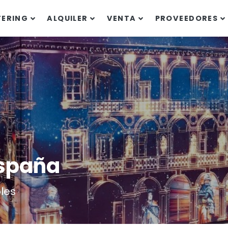
TERING
ALQUILER
VENTA
PROVEEDORES
España
les