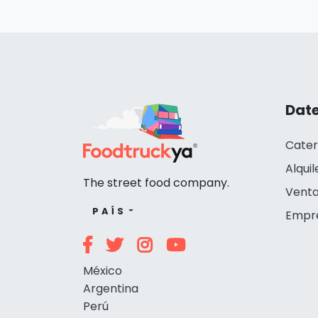
Date
Cater
Alquil
The street food company.
Venta
PAÍS
Empr
México
Argentina
Perú