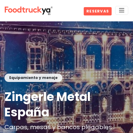
RESERVAS
Equipamiento y menaje
Zingerle Metal
España
Carpas, mesas y bancos plegables