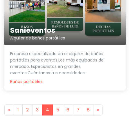
Sanieventos
Alquiler de baños portátiles
Empresa especializada en el alquiler de baños
portátiles para eventos.Los más equipados del
mercado. Especialistas en grandes
eventos.Cuéntanos tus necesidades...
Baños portátiles
Previous
Next
«
1
2
3
4
5
6
7
8
»