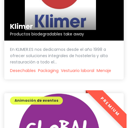
Klimer
Productos biodegradables take away
En KLIMER.ES nos dedicamos desde el año 1998 a
ofrecer soluciones integrales de hostelería y alta
restauración a todo el...
Desechables
Packaging
Vestuario laboral
Menaje
PREMIUM
Animación de eventos