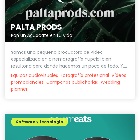
PALTA PRODS
Pon un Aguacate en tu Vida
Somos una pequeña productora de vídeo
especializada en cinematografía nupcial bien
resultona pero donde hacemos un poco de todo. Y,...
Equipos audiovisuales
Fotografía profesional
Vídeos
promocionales
Campañas publicitarias
Wedding
planner
Software y tecnología