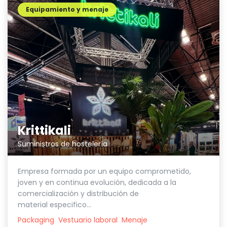
Equipamiento y menaje
Krittikali
Suministros de hostelería
Empresa formada por un equipo comprometido,
joven y en continua evolución, dedicada a la
comercialización y distribución de
material especifico...
Packaging
Vestuario laboral
Menaje