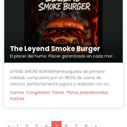
The Leyend Smoke Burger
El placer del humo. Placer garantizado en cada mordisco.
LEYEND SMOKE BURGERHamburguesa de primera
calidad, compuesta por un 98,5% de carne de
vacuno, perfectamente jugosa y realzada con un...
Carnes
Congelados
Panes
Platos preelaborados
Postres
Previous
Next
«
1
2
3
4
5
6
7
8
»