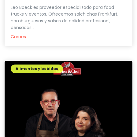
Leo Boeck es proveedor especializado para food
trucks y eventos. Ofrecemos salchichas Frankfurt,
hamburguesas y salsas de calidad profesional,
pensadas...
Carnes
Alimentos y bebidas