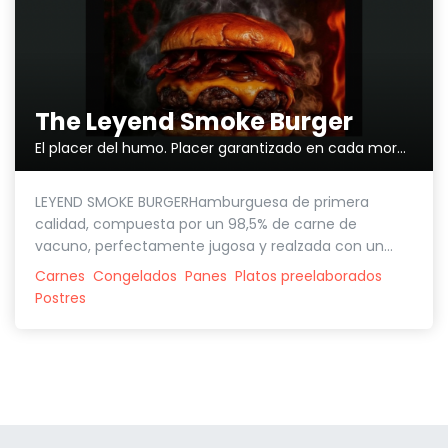
The Leyend Smoke Burger
El placer del humo. Placer garantizado en cada mordisco.
LEYEND SMOKE BURGERHamburguesa de primera
calidad, compuesta por un 98,5% de carne de
vacuno, perfectamente jugosa y realzada con un...
Carnes
Congelados
Panes
Platos preelaborados
Postres