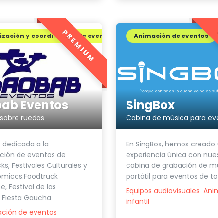
PREMIUM
zación y coordinación de eventos
Animación de eventos
SingBox
ab Eventos
Cabina de música para ev
sobre ruedas
En SingBox, hemos creado
 dedicada a la
experiencia única con nue
ción de eventos de
cabina de grabación de m
ks, Festivales Culturales y
portátil para eventos de tod
ómicos.Foodtruck
e, Festival de las
Equipos audiovisuales
Ani
, Fiesta Gaucha
infantil
ación de eventos