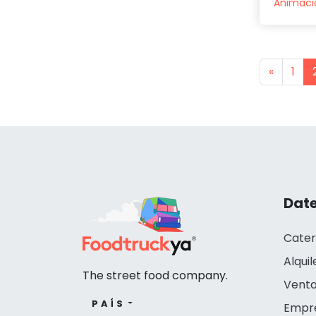
Animació
Previou
«
1
Date
Cater
Alquil
The street food company.
Venta
PAÍS
Empr