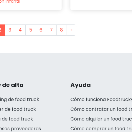
n infantil
s
Next
2
3
4
5
6
7
8
»
 de alta
Ayuda
ing de food truck
Cómo funciona Foodtruck
er de food truck
Cómo contratar un food t
 de food truck
Cómo alquilar un food tru
esas proveedoras
Cómo comprar un food tr