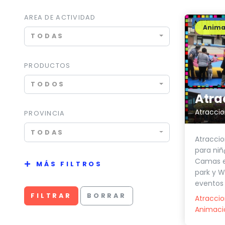
AREA DE ACTIVIDAD
Anima
TODAS
PRODUCTOS
TODOS
Atraccio
PROVINCIA
TODAS
Atraccio
para niñ
Camas elá
MÁS FILTROS
park y W
eventos y
FILTRAR
BORRAR
Atracci
Animació