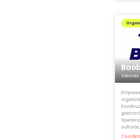
Organi
Baob
Sabores 
Empresa
organiza
Foodtruc
gastron
Xperienc
culturas
Coordin