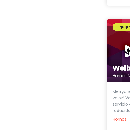
Equip
Welb
Hornos 
Merryche
veloz! V
servicio
reducido.
Hornos