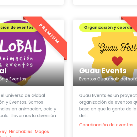
PREMIUM
ción de eventos
Organización y coordina
al
Guau Events
ón y Eventos
 el universo de Global
Guau Events es un proyec
ón y Eventos. Somos
organización de eventos q
nales en animación, ocio y
basa en que la gente de la
ulo. Llevamos la diversión
del...
Coordinación de eventos
ckey
Hinchables
Magos