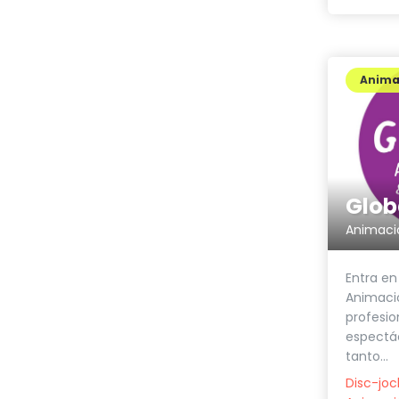
Anima
Glob
Animaci
Entra en
Animaci
profesio
espectác
tanto...
Disc-jo