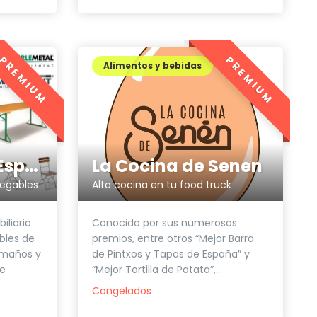
PREMIUM
PREMIUM
Alimentos y bebidas
Zingerle Metal España
La Cocina de Senen
legables
Alta cocina en tu food truck
iliario
Conocido por sus numerosos
bles de
premios, entre otros “Mejor Barra
tamaños y
de Pintxos y Tapas de España” y
de
“Mejor Tortilla de Patata”,...
Congelados