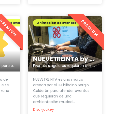
PREMIUM
PREMIUM
ción de eventos
Animación de eventos
NUEVETREINTA by Sergio Calderón
Eventos Guau: salir del sofá para entrar en el momento
Eventos singulares requieren atmósferas únicas.
to de
NUEVETREINTA es una marca
ue se
creada por el DJ bilbaino Sergio
 zona
Calderón para atender eventos
que requieran de una
ambientación musical...
Disc-jockey