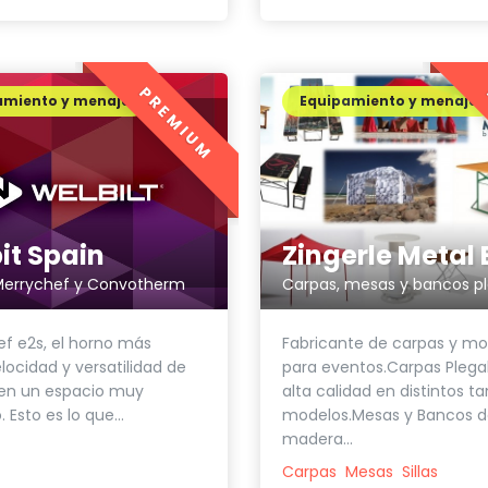
PREMIUM
amiento y menaje
Equipamiento y menaje
it Spain
Merrychef y Convotherm
Carpas, mesas y bancos p
f e2s, el horno más
Fabricante de carpas y mob
elocidad y versatilidad de
para eventos.Carpas Plega
 en un espacio muy
alta calidad en distintos 
 Esto es lo que...
modelos.Mesas y Bancos 
madera...
Carpas
Mesas
Sillas