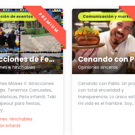
PREMIUM
ción de eventos
Comunicación y market
Cenando con P
Atracciones de Ferias Moisés V
Opiniones sinceras
nes e hinchables
Cenando con Pablo. Un pr
nes Moises V. Atracciones
con total sinceridad y
@s. Tenemos Carruseles,
transparencia. Lo único es
sticas, Pista infantil, Txiki
mi vida es el hambre. Soy...
ipeout para fiestas,
...
ones
Hinchables
n infantil