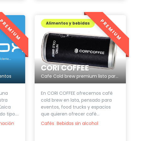
PREMIUM
PREMIUM
Alimentos y bebidas
CORI COFFEE
entos
Cafe Cold brew premium listo para eventos y food trucks.
 una
En CORI COFFEE ofrecemos café
stra
cold brew en lata, pensado para
úsica
eventos, food trucks y espacios
o tipo....
que quieren ofrecer café...
mación
Cafés
Bebidas sin alcohol