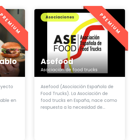
PREMIUM
PREMIUM
ing
Asociaciones
ablo
Asefood
Asociación de food trucks
oyecto
Asefood (Asociación Española de
Food Trucks). La Asociación de
table en
food trucks en España, nace como
respuesta a la necesidad de...