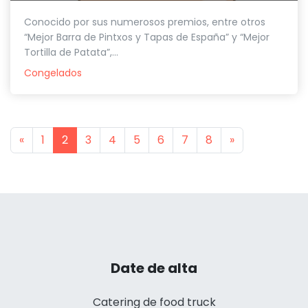
Conocido por sus numerosos premios, entre otros
“Mejor Barra de Pintxos y Tapas de España” y “Mejor
Tortilla de Patata”,...
Congelados
Previous
Next
«
1
2
3
4
5
6
7
8
»
Date de alta
Catering de food truck