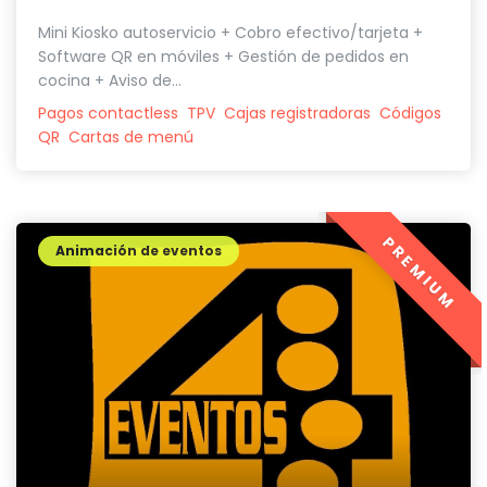
Mini Kiosko autoservicio + Cobro efectivo/tarjeta +
Software QR en móviles + Gestión de pedidos en
cocina + Aviso de...
Pagos contactless
TPV
Cajas registradoras
Códigos
QR
Cartas de menú
PREMIUM
Animación de eventos