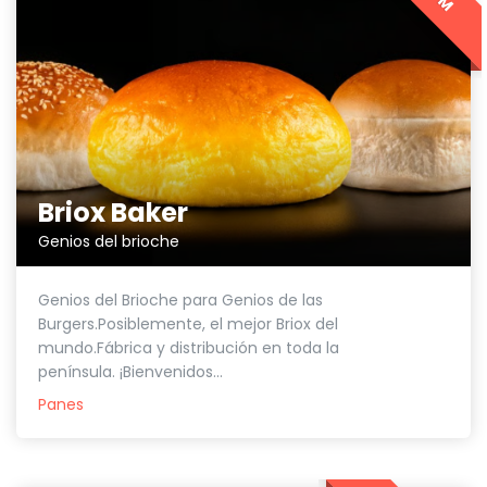
Briox Baker
Genios del brioche
Genios del Brioche para Genios de las
Burgers.Posiblemente, el mejor Briox del
mundo.Fábrica y distribución en toda la
península. ¡Bienvenidos...
Panes