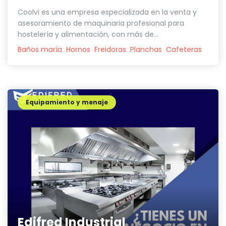
Coolvi es una empresa especializada en la venta y
asesoramiento de maquinaria profesional para
hostelería y alimentación, con más de...
Baños maría
Hornos
Freidoras
Planchas
Cafeteras
Equipamiento y menaje
Edifred Industrial