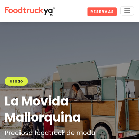
RESERVAS
Usado
La Movida
Mallorquina
Preciiosa foodtruck de moda