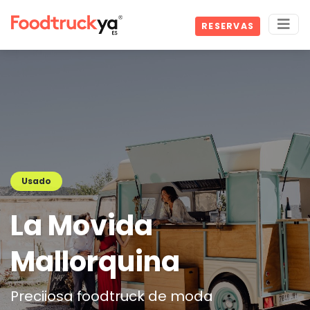
RESERVAS
Usado
La Movida
Mallorquina
Preciiosa foodtruck de moda