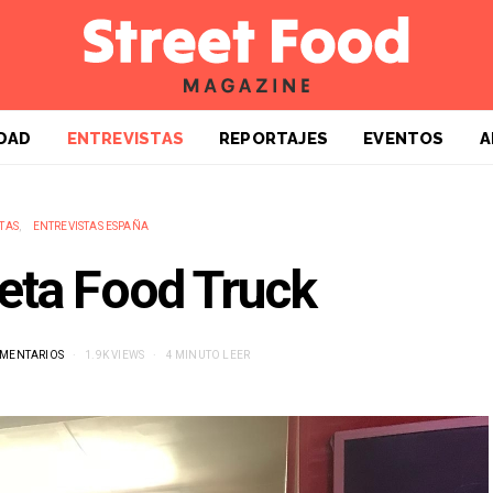
DAD
ENTREVISTAS
REPORTAJES
EVENTOS
A
TAS
ENTREVISTAS ESPAÑA
eta Food Truck
OMENTARIOS
1.9K VIEWS
4 MINUTO LEER