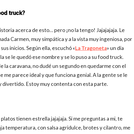
ood truck?
oria acerca de esto… pero ¡no la tengo! Jajajajaja. Le
mada Carmen, muy simpática y a la vista muy ingeniosa, por
s inicios. Según ella, escuchó «
La Tragoneta
» un día
lla se le quedó ese nombre y se lo puso a su food truck.
rle la caravana, no dudé un segundo en quedarme con el
me parece ideal y que funciona genial. A la gente se le
y divertido. Estoy muy contenta con esta parte.
latos tienen estrella jajajaja. Si me preguntas a mi, te
aja temperatura, con salsa agridulce, brotes y cilantro, me