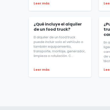
Leer más
Lee
¿Qué incluye el alquiler
¿P
de un food truck?
tru
ca
El alquiler de un food truck
puede incluir solo el vehículo o
En 
también equipamiento,
lig
transporte, montaje, generador,
car
limpieza o rotulación. C...
de 
técn
Leer más
Lee