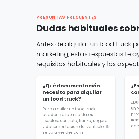
PREGUNTAS FRECUENTES
Dudas habituales sobre
Antes de alquilar un food truck 
marketing, estas respuestas te a
requisitos habituales y los aspec
¿Qué documentación
¿Es
necesito para alquilar
co
un food truck?
¿Du
un 
Para alquilar un food truck
pro
pueden solicitarse datos
tie
fiscales, contrato, fianza, seguro
oper
y documentación del vehículo. Si
se va a vender comi...