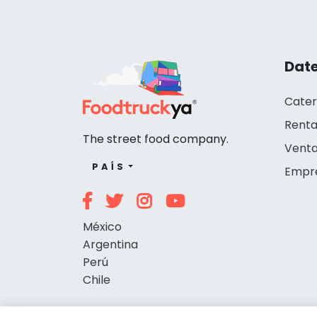
Date
Cater
Renta
The street food company.
Venta
PAÍS
Empr
México
Argentina
Perú
Chile