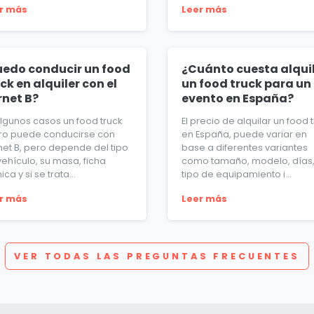
r más
Leer más
uedo conducir un food
¿Cuánto cuesta alqui
ck en alquiler con el
un food truck para un
rnet B?
evento en España?
algunos casos un food truck
El precio de alquilar un food 
ero puede conducirse con
en España, puede variar en
net B, pero depende del tipo
base a diferentes variantes
vehículo, su masa, ficha
como tamaño, modelo, días
ica y si se trata...
tipo de equipamiento i...
r más
Leer más
VER TODAS LAS PREGUNTAS FRECUENTES