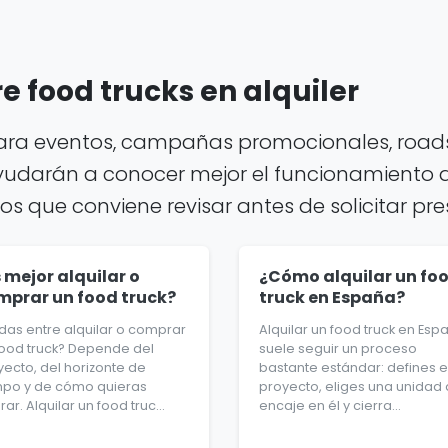
 food trucks en alquiler
para eventos, campañas promocionales, roads
yudarán a conocer mejor el funcionamiento del
tos que conviene revisar antes de solicitar pr
 mejor alquilar o
¿Cómo alquilar un fo
mprar un food truck?
truck en España?
das entre alquilar o comprar
Alquilar un food truck en Esp
food truck? Depende del
suele seguir un proceso
yecto, del horizonte de
bastante estándar: defines e
mpo y de cómo quieras
proyecto, eliges una unidad
ar. Alquilar un food truc...
encaje en él y cierra...