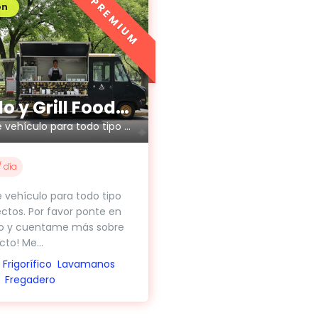
PREMIUM
ón
Asado y Grill FoodTruck
Renta de vehículo para todo tipo de eventos
 día
 vehículo para todo tipo
ctos. Por favor ponte en
o y cuentame más sobre
to! Me...
Frigorífico
Lavamanos
Fregadero