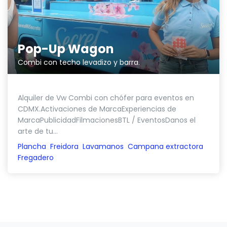
Pop-Up Wagon
Combi con techo levadizo y barra.
Alquiler de Vw Combi con chófer para eventos en
CDMX.Activaciones de MarcaExperiencias de
MarcaPublicidadFilmacionesBTL / EventosDanos el
arte de tu...
Plancha
Freidora
Lavamanos
Campana extractora
Fregadero