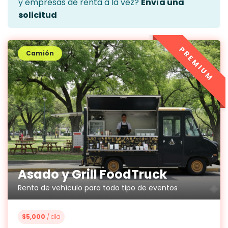
y empresas de renta a la vez?
Envía una
solicitud
PREMIUM
Camión
Asado y Grill FoodTruck
Renta de vehículo para todo tipo de eventos
$5,000
/ día