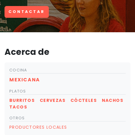
CONTACTAR
Acerca de
COCINA
MEXICANA
PLATOS
BURRITOS
CERVEZAS
CÓCTELES
NACHOS
TACOS
OTROS
PRODUCTORES LOCALES