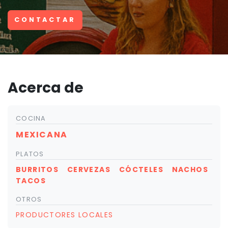
CONTACTAR
Acerca de
COCINA
MEXICANA
PLATOS
BURRITOS
CERVEZAS
CÓCTELES
NACHOS
TACOS
OTROS
PRODUCTORES LOCALES