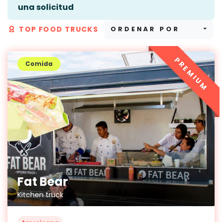
una solicitud
TOP FOOD TRUCKS
ORDENAR POR
PREMIUM
Comida
Fat Bear
Kitchen truck