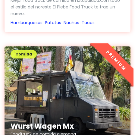
Mejor food truck de comida en Ixtapaluca.Con todo
el estilo del noreste El Plebe Food Truck te trae un
nuevo...
Hamburguesas
Patatas
Nachos
Tacos
PREMIUM
Comida
Wurst Wagen Mx
Foodtruck de comida alemana