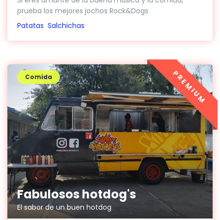
Si eres amante de la buena música y la comida,
prueba los mejores jochos Rock&Dogs
Patatas
Salchichas
PREMIUM
Comida
Fabulosos hotdog's
El sabor de un buen hotdog