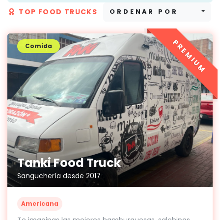
TOP FOOD TRUCKS
ORDENAR POR
PREMIUM
Comida
Tanki Food Truck
Sanguchería desde 2017
Americana