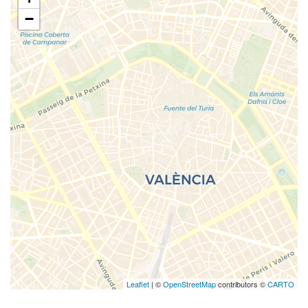
−
Leaflet
| ©
OpenStreetMap
contributors ©
CARTO