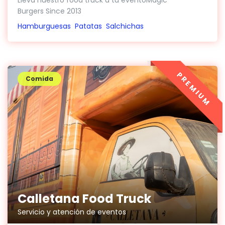
Lleva nuestro food truck a tu eventoMagic
Burgers Since 2013
Hamburguesas
Patatas
Salchichas
PREMIUM
Comida
Calletana Food Truck
Servicio y atención de eventos