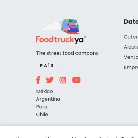
Date
Cater
Alquil
The street food company.
Venta
PAÍS
Empr
México
Argentina
Perú
Chile