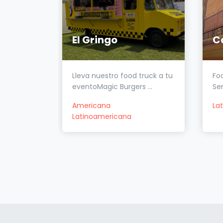
El Gringo
a sabor y
Lleva nuestro food truck a tu
Foo
st...
eventoMagic Burgers ...
Ser
Americana
La
Latinoamericana