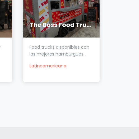
The Boss Food Truck
Joca P
y
Food trucks disponibles con
¿Tu event
las mejores hamburgues...
estilo? Ll
Latinoamericana
Latinoam