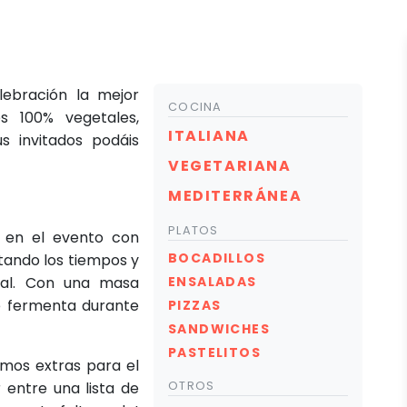
ebración la mejor
COCINA
s 100% vegetales,
ITALIANA
s invitados podáis
VEGETARIANA
MEDITERRÁNEA
PLATOS
e en el evento con
BOCADILLOS
tando los tiempos y
nal. Con una masa
ENSALADAS
e fermenta durante
PIZZAS
SANDWICHES
PASTELITOS
emos extras para el
 entre una lista de
OTROS