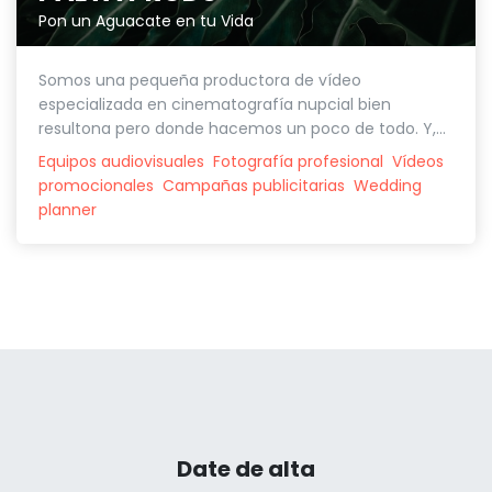
Pon un Aguacate en tu Vida
Somos una pequeña productora de vídeo
especializada en cinematografía nupcial bien
resultona pero donde hacemos un poco de todo. Y,...
Equipos audiovisuales
Fotografía profesional
Vídeos
promocionales
Campañas publicitarias
Wedding
planner
Date de alta