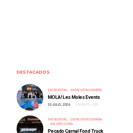
DESTACADOS
ENTREVISTAS
ENTREVISTAS ESPAÑA
MOLA! Les Moles Events
ENTREVISTAS
ENTREV
20 JULIO, 2026
4 MINUTO LEER
Bao & Ro
ENTREVISTAS
ENTREVISTAS ESPAÑA
Bocatta Club Food Truck
30 ABRIL, 2
ENTREVISTAS
ENTREVISTAS ESPAÑA
SIN CATEGORÍA
6 MAYO, 2026
Pecado Carnal Food Truck