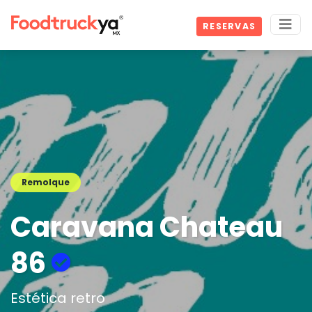
RESERVAS
Remolque
Caravana Chateau
86
Estética retro