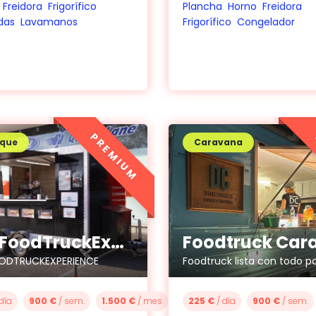
Freidora
Frigorífico
Plancha
Horno
Freidora
das
Lavamanos
Frigorífico
Congelador
PREMIUM
que
Caravana
YourFoodTruckExperience
ODTRUCKEXPERIENCE
día
900 €
/ sem.
1.500 €
/ mes
225 €
/ día
900 €
/ sem.