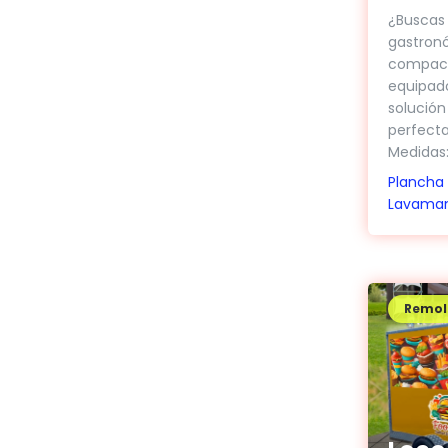
¿Buscas
gastronó
compact
equipado
solución
perfecta
Medidas: 
Plancha
Lavama
Remol