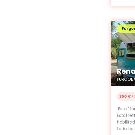
Furgo
FURGOBA
250 €
/ 
Este "fu
Estaffet
habilitad
todo tip