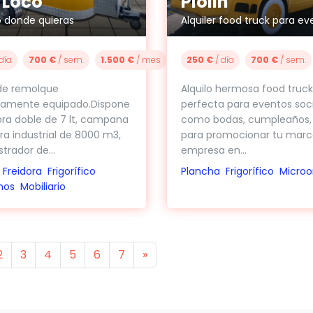
 Loco
Piolin
o donde quieras
Alquiler food truck para ev
día
700 €
/ sem.
1.500 €
/ mes
250 €
/ día
700 €
/ sem.
 de remolque
Alquilo hermosa food truck
amente equipado.Dispone
perfecta para eventos soc
ora doble de 7 lt, campana
como bodas, cumpleaños, 
ra industrial de 8000 m3,
para promocionar tu marc
trador de...
empresa en...
Freidora
Frigorífico
Plancha
Frigorífico
Micro
nos
Mobiliario
s
Next
2
3
4
5
6
7
»