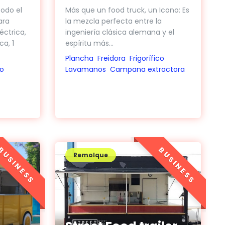
odo el
Más que un food truck, un Icono: Es
ara
la mezcla perfecta entre la
éctrica,
ingeniería clásica alemana y el
ca, 1
espíritu más...
Plancha
Freidora
Frigorífico
co
Lavamanos
Campana extractora
BUSINESS
BUSINESS
Remolque