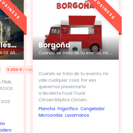
BUSINESS
BUSINESS
American stainless steel Trailer
Borgoña
SIN DISPONIBILIDAD HASTA FIN DE AÑO
Cuando se trata de tu evento, no vale cualquier cosa
3.000 €
/ mes
Cuando se trata de tu evento, no
vale cualquier cosa. Por eso
 FINAL
queremos presentarte
RECIOS
a Nicoletta Food Truck
Citroen.Réplica Citroën...
O DOS
Plancha
Frigorífico
Congelador
Microondas
Lavamanos
rio
adero