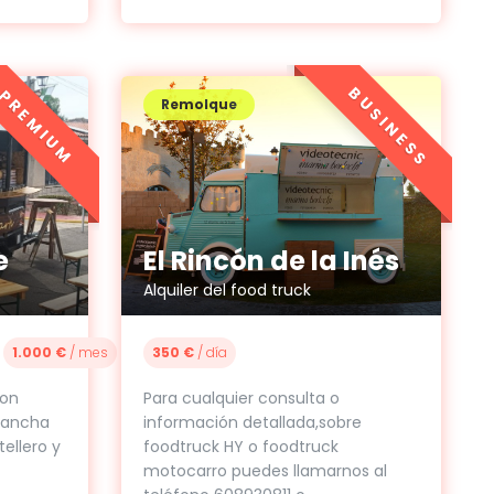
BUSINESS
PREMIUM
Remolque
e
El Rincón de la Inés
Alquiler del food truck
1.000 €
/ mes
350 €
/ día
con
Para cualquier consulta o
plancha
información detallada,sobre
ellero y
foodtruck HY o foodtruck
motocarro puedes llamarnos al