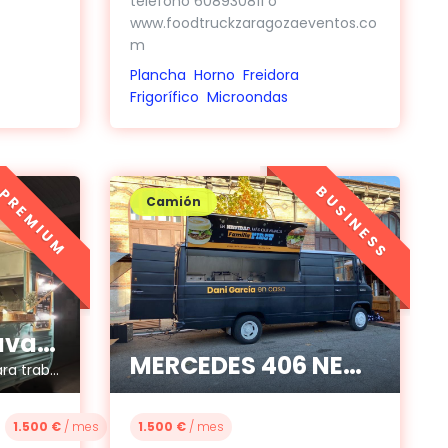
teléfono 608930811 o
www.foodtruckzaragozaeventos.co
m
Plancha
Horno
Freidora
Frigorífico
Microondas
BUSINESS
PREMIUM
Camión
Foodtruck Caravana Adria
MERCEDES 406 NEGRA
Foodtruck lista con todo para trabajar
1.500 €
/ mes
1.500 €
/ mes