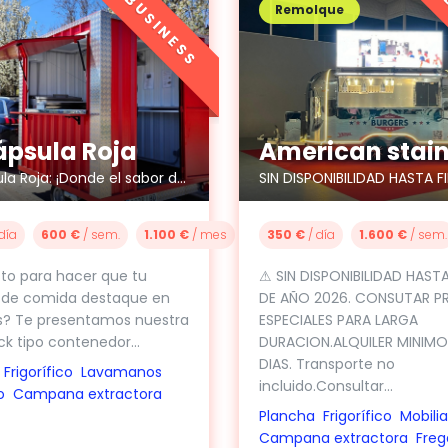
BUSINESS
Remolque
ápsula Roja
La Cápsula Roja: ¡Donde el sabor despega!
350 €
/ día
1.600 €
/ sem.
día
600 €
/ sem.
1.100 €
/ mes
⚠ SIN DISPONIBILIDAD HASTA
isto para hacer que tu
DE AÑO 2026. CONSUTAR P
 de comida destaque en
ESPECIALES PARA LARGA
es? Te presentamos nuestra
DURACION.ALQUILER MINIM
ck tipo contenedor...
DIAS. Transporte no
Frigorífico
Lavamanos
incluido.Consultar...
o
Campana extractora
Plancha
Frigorífico
Mobilia
Campana extractora
Freg