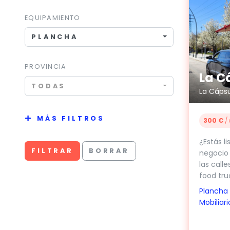
EQUIPAMIENTO
PLANCHA
PROVINCIA
La C
TODAS
MÁS FILTROS
300 €
/ 
¿Estás l
FILTRAR
BORRAR
negocio
las call
food tru
Plancha
Mobiliari