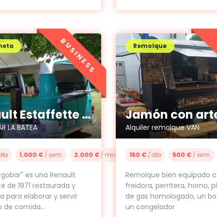
BUSINESS
neta
Remolque
Renault Estaffette 1971
Jamón con art
R LA BATEA
Alquiler remolque VAN
día
1.000 €
/ sem.
2.000 €
/ mes
150 €
/ día
500 €
/ sem.
rgobar" es una Renault
Remolque bien equipado 
te de 1971 restaurada y
freidora, perritera, horno, 
a para elaborar y servir
de gas homologado, un bot
o de comida...
un congelador