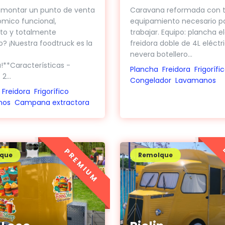
 montar un punto de venta
Caravana reformada con t
mico funcional,
equipamiento necesario p
o y totalmente
trabajar. Equipo: plancha el
? ¡Nuestra foodtruck es la
freidora doble de 4L eléctri
nevera botellero...
!**Características -
Plancha
Freidora
Frigorífi
2...
Congelador
Lavamanos
Freidora
Frigorífico
nos
Campana extractora
PREMIUM
que
Remolque