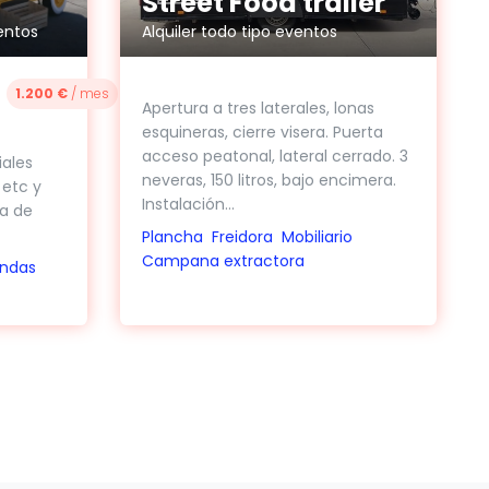
Street Food trailer
entos
Alquiler todo tipo eventos
1.200 €
/ mes
Apertura a tres laterales, lonas
esquineras, cierre visera. Puerta
acceso peatonal, lateral cerrado. 3
iales
neveras, 150 litros, bajo encimera.
etc y
Instalación...
a de
Plancha
Freidora
Mobiliario
Campana extractora
ondas