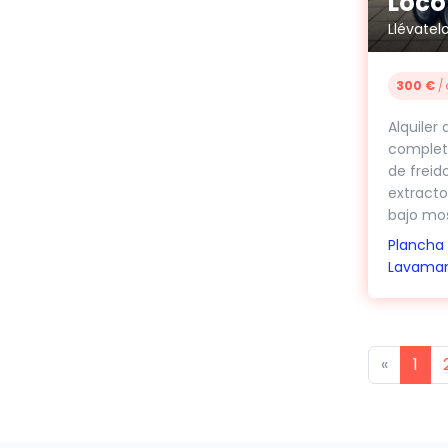
Loco
Llévatel
300 €
/ 
Alquiler
complet
de freid
extracto
bajo mos
Plancha
Lavama
Previou
«
1