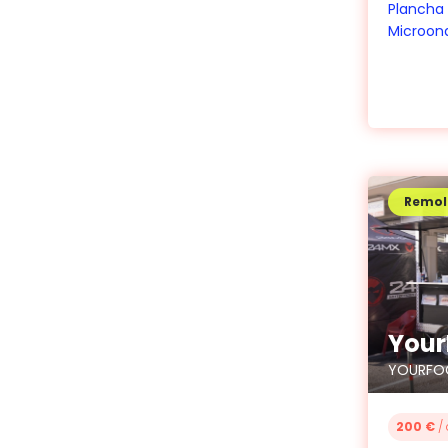
Plancha
Microon
Remol
YOURFO
200 €
/ 