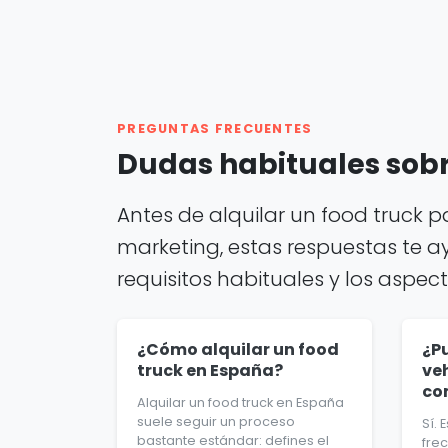
PREGUNTAS FRECUENTES
Dudas habituales sobre
Antes de alquilar un food truck 
marketing, estas respuestas te a
requisitos habituales y los aspec
¿Cómo alquilar un food
¿Pu
truck en España?
veh
co
Alquilar un food truck en España
suele seguir un proceso
Sí.
bastante estándar: defines el
frec