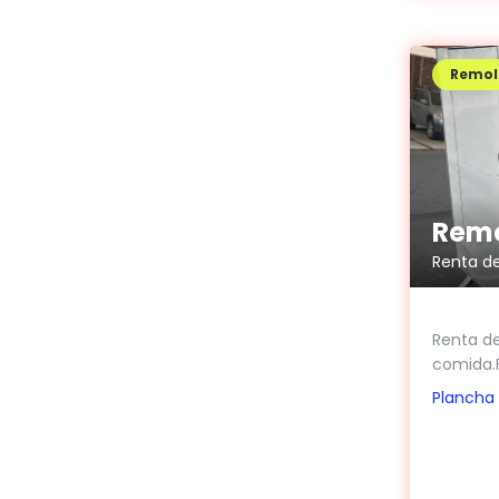
Remol
Renta de
Renta d
comida.F
Plancha