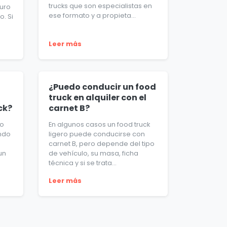
trucks que son especialistas en
guro
ese formato y a propieta...
. Si
Leer más
¿Puedo conducir un food
truck en alquiler con el
ck?
carnet B?
to
En algunos casos un food truck
endo
ligero puede conducirse con
carnet B, pero depende del tipo
un
de vehículo, su masa, ficha
técnica y si se trata...
Leer más