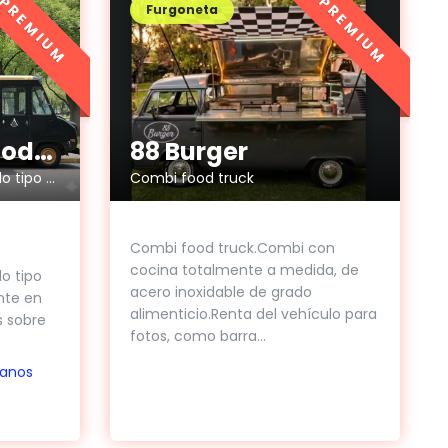
PREMIUM
PREMIUM
Furgoneta
Asado y Grill FoodTruck
88 Burger
Renta de vehículo para todo tipo de eventos
Combi food truck
Combi food truck.Combi con
cocina totalmente a medida, de
o tipo
acero inoxidable de grado
nte en
alimenticio.Renta del vehículo para
 sobre
fotos, como barra...
anos