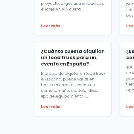
proyecto, eliges una unidad que
prin
encaje en él y cierra...
con
busc
Leer más
Lee
¿Cuánto cuesta alquilar
¿Es
un food truck para un
co
evento en España?
¿Du
un 
El precio de alquilar un food truck
pro
en España, puede variar en
tie
base a diferentes variantes
oper
como tamaño, modelo, días,
tipo de equipamiento i...
Leer más
Lee