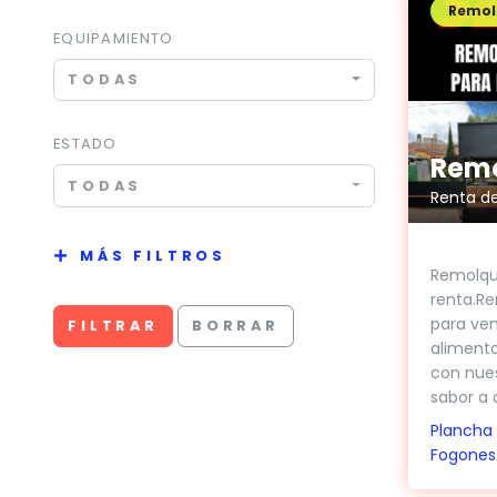
Remol
EQUIPAMIENTO
TODAS
ESTADO
TODAS
Renta d
MÁS FILTROS
Remolqu
renta.R
para ve
FILTRAR
BORRAR
alimento
con nues
sabor a c
Plancha
Fogones