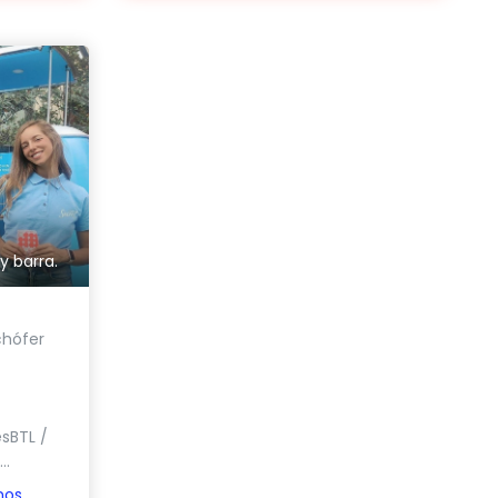
n
y barra.
chófer
sBTL /
..
nos