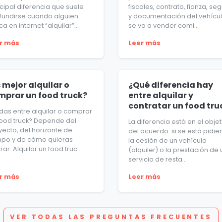
cipal diferencia que suele
fiscales, contrato, fianza, se
fundirse cuando alguien
y documentación del vehículo
a en internet “alquilar”...
se va a vender comi...
r más
Leer más
 mejor alquilar o
¿Qué diferencia hay
mprar un food truck?
entre alquilar y
contratar un food tru
das entre alquilar o comprar
food truck? Depende del
La diferencia está en el obje
yecto, del horizonte de
del acuerdo: si se está pidi
mpo y de cómo quieras
la cesión de un vehículo
ar. Alquilar un food truc...
(alquiler) o la prestación de 
servicio de resta...
r más
Leer más
VER TODAS LAS PREGUNTAS FRECUENTES