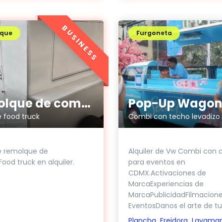
BUSINESS
que
Furgoneta
Remolque de comida
Pop-Up Wago
 food truck
Combi con techo levadizo 
e remolque de
Alquiler de Vw Combi con 
ood truck en alquiler.
para eventos en
CDMX.Activaciones de
MarcaExperiencias de
MarcaPublicidadFilmacione
EventosDanos el arte de tu.
Plancha
Freidora
Lavama