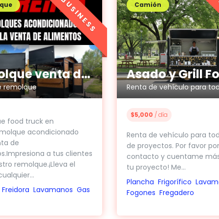
BUSINESS
que
Camión
Remolque venta de alimentos
e remolque
$5,000
/ día
e food truck en
emolque acondicionado
Renta de vehículo para tod
nta de
de proyectos. Por favor po
s.Impresiona a tus clientes
contacto y cuentame más
tro remolque.¡Lleva el
tu proyecto! Me...
ualquier...
Plancha
Frigorífico
Lavam
Freidora
Lavamanos
Gas
Fogones
Fregadero