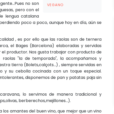
gente...Pues no son
VEGANO
guesas, pero con el
de lengua catalana
 perdiendo poco a poco, aunque hoy en día, aún se
lidad , es por ello que las raolas son de ternera
arca, el Bages (Barcelona) elaboradas y servidas
 el productor. Nos gusta trabajar con producto de
s raolas "la de temporada", la acompañamos y
ra tierra (Bolets,calçots...) , siempre servidas en
ido y su cebolla cocinada con un toque especial.
ntolerantes, disponemos de pan y patatas paja sin
caravana, lo servimos de manera tradicional y
s,olivas, berberechos,mejillones...).
 los amantes del buen vino, que mejor que un vino