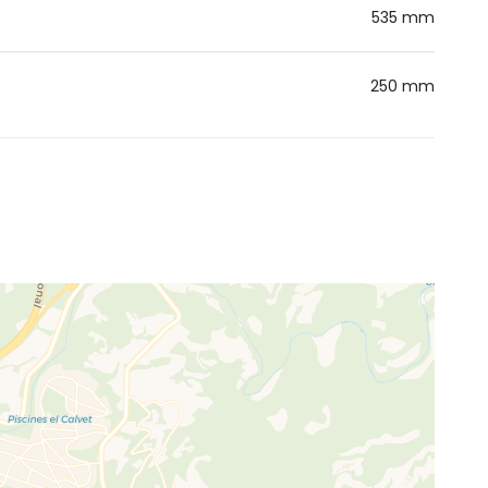
535 mm
250 mm