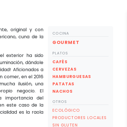
nte, original y con
COCINA
ericano, cuna de la
GOURMET
PLATOS
el exterior ha sido
CAFÉS
luminación, dándole
idad! Aficionados a
CERVEZAS
en comer, en el 2016
HAMBURGUESAS
ucha ilusión, una
PATATAS
opio negocio. El
NACHOS
a importancia del
OTROS
 en este caso de la
ECOLÓGICO
ialidad es la raola
PRODUCTORES LOCALES
SIN GLUTEN