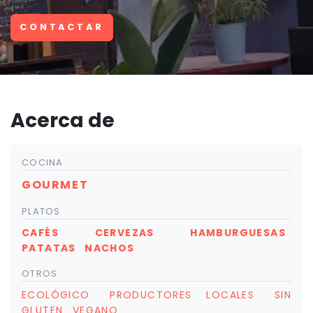
CONTACTAR
Acerca de
COCINA
GOURMET
PLATOS
CAFÉS
CERVEZAS
HAMBURGUESAS
PATATAS
NACHOS
OTROS
ECOLÓGICO
PRODUCTORES LOCALES
SIN
GLUTEN
VEGANO