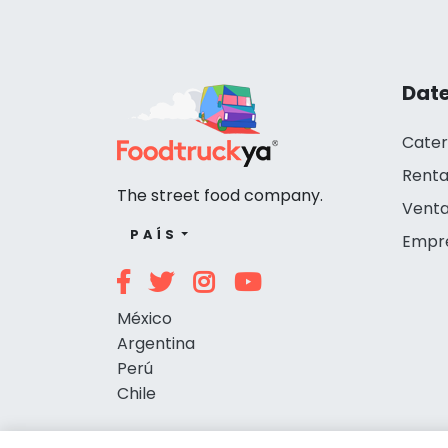
Date
Cater
Renta
The street food company.
Venta
PAÍS
Empr
México
Argentina
Perú
Chile