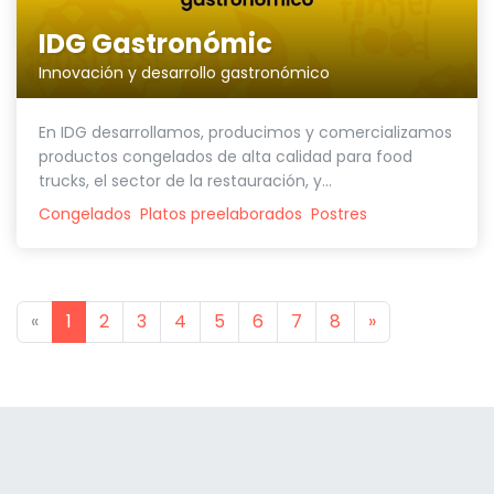
IDG Gastronómic
Innovación y desarrollo gastronómico
En IDG desarrollamos, producimos y comercializamos
productos congelados de alta calidad para food
trucks, el sector de la restauración, y...
Congelados
Platos preelaborados
Postres
Previous
Next
«
1
2
3
4
5
6
7
8
»