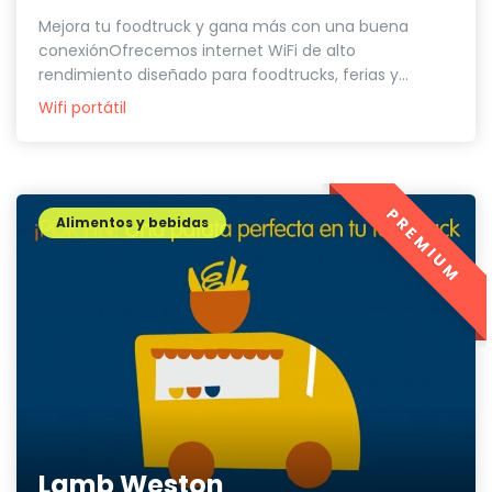
Mejora tu foodtruck y gana más con una buena
conexiónOfrecemos internet WiFi de alto
rendimiento diseñado para foodtrucks, ferias y...
Wifi portátil
PREMIUM
Alimentos y bebidas
Lamb Weston