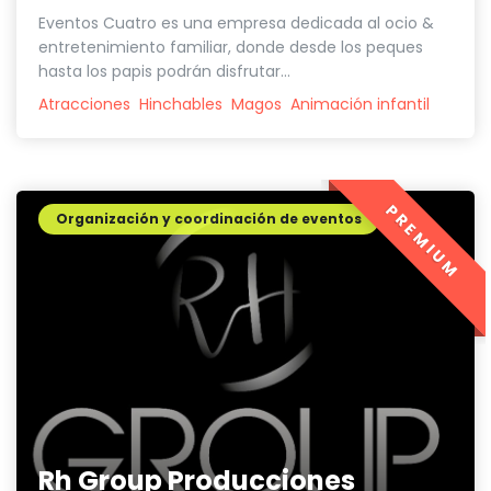
Eventos Cuatro es una empresa dedicada al ocio &
entretenimiento familiar, donde desde los peques
hasta los papis podrán disfrutar...
Atracciones
Hinchables
Magos
Animación infantil
PREMIUM
Organización y coordinación de eventos
Rh Group Producciones