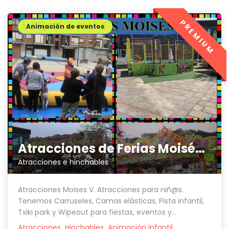
PREMIUM
Animación de eventos
Atracciones de Ferias Moisés V
Atracciones e hinchables
Atracciones Moises V. Atracciones para niñ@s.
Tenemos Carruseles, Camas elásticas, Pista infantil,
Txiki park y Wipeout para fiestas, eventos y...
Atracciones
Hinchables
Animación infantil