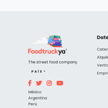
Date
Cater
Alquil
The street food company.
Venta
PAÍS
Empr
México
Argentina
Perú