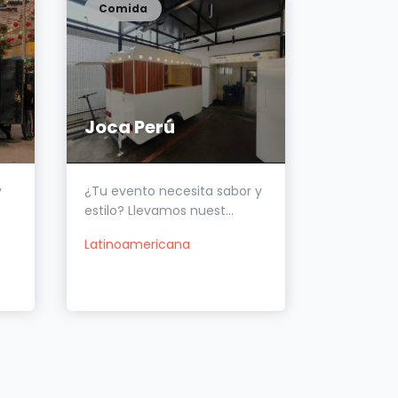
Comida
Comida
Joca Perú
Tanki 
y
¿Tu evento necesita sabor y
Te imagin
estilo? Llevamos nuest...
hamburgues
Latinoamericana
American