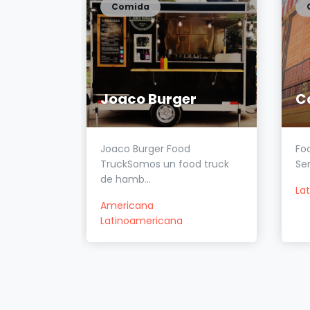
Comida
The Boss Food Truck
Joaco Burger
bles con
Joaco Burger Food
Foo
gues...
TruckSomos un food truck
Ser
de hamb...
La
Americana
Latinoamericana