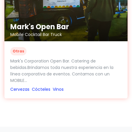
Mark's Open Bar
Mobile Cocktail Bar Truck
Otras
Mark's Corporation Open Bar. Catering de
bebidas.Brindamos toda nuestra experiencia en la
línea corporativa de eventos. Contamos con un
MOBILE...
Cervezas
Cócteles
Vinos