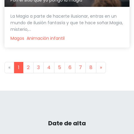
La Magia a parte de hacerte ilusionar, entras en un
mundo de ilusión fantasía y que te hace soñar.Magia,
misterio,...
Magos
Animación infantil
Previous
Next
«
1
2
3
4
5
6
7
8
»
Date de alta