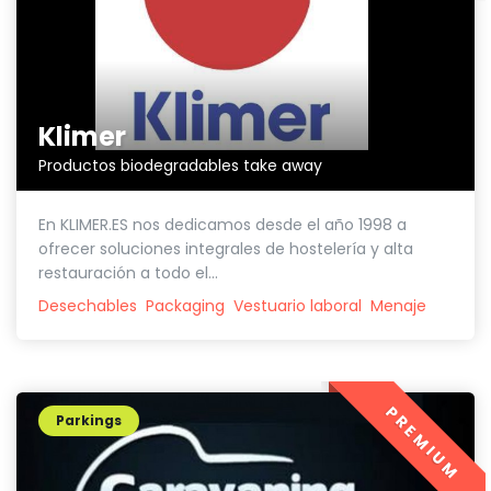
Klimer
Productos biodegradables take away
En KLIMER.ES nos dedicamos desde el año 1998 a
ofrecer soluciones integrales de hostelería y alta
restauración a todo el...
Desechables
Packaging
Vestuario laboral
Menaje
PREMIUM
Parkings