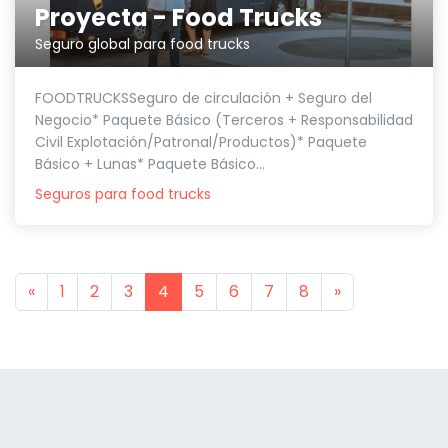
Proyecta - Food Trucks
Seguro global para food trucks
FOODTRUCKSSeguro de circulación + Seguro del
Negocio* Paquete Básico (Terceros + Responsabilidad
Civil Explotación/Patronal/Productos)* Paquete
Básico + Lunas* Paquete Básico...
Seguros para food trucks
Previous
Next
«
1
2
3
4
5
6
7
8
»