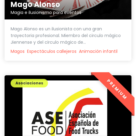
Mago Alonso
Magia e ilusionismo para eventos
Mago Alonso es un ilusionista con una gran
trayectoria profesional. Miembro del circulo mágico
Jiennense y del circulo mágico de...
Magos
Espectáculos callejeros
Animación infantil
PREMIUM
Asociaciones