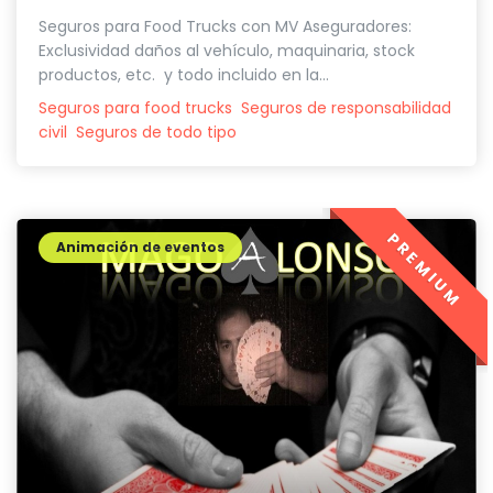
Seguros para Food Trucks con MV Aseguradores:
Exclusividad daños al vehículo, maquinaria, stock
productos, etc. y todo incluido en la...
Seguros para food trucks
Seguros de responsabilidad
civil
Seguros de todo tipo
PREMIUM
Animación de eventos