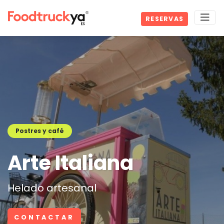
RESERVAS
Postres y café
Arte Italiana
Helado artesanal
CONTACTAR