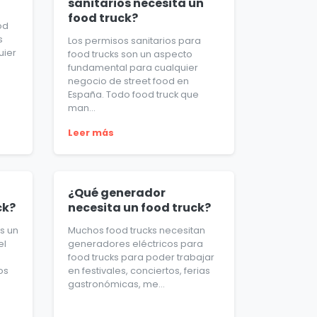
sanitarios necesita un
food truck?
od
s
Los permisos sanitarios para
uier
food trucks son un aspecto
fundamental para cualquier
negocio de street food en
España. Todo food truck que
man...
Leer más
¿Qué generador
ck?
necesita un food truck?
es un
Muchos food trucks necesitan
el
generadores eléctricos para
food trucks para poder trabajar
os
en festivales, conciertos, ferias
gastronómicas, me...