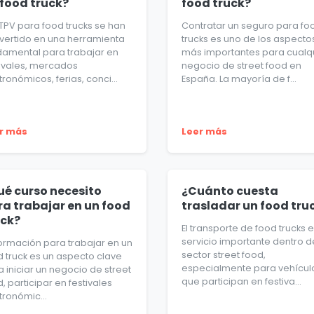
 food truck?
food truck?
 TPV para food trucks se han
Contratar un seguro para fo
vertido en una herramienta
trucks es uno de los aspecto
damental para trabajar en
más importantes para cualq
tivales, mercados
negocio de street food en
ronómicos, ferias, conci...
España. La mayoría de f...
r más
Leer más
ué curso necesito
¿Cuánto cuesta
ra trabajar en un food
trasladar un food tru
uck?
El transporte de food trucks 
servicio importante dentro d
formación para trabajar en un
sector street food,
d truck es un aspecto clave
especialmente para vehícul
 iniciar un negocio de street
que participan en festiva...
, participar en festivales
tronómic...