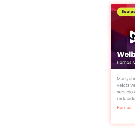
Equip
Welb
Hornos 
Merryche
veloz! V
servicio
reducido.
Hornos