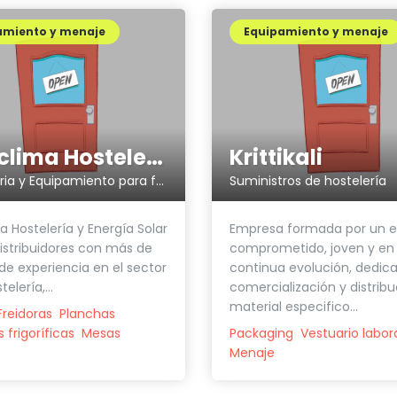
amiento y menaje
Equipamiento y menaje
Franclima Hostelería
Krittikali
Maquinaria y Equipamiento para food trucks
Suministros de hostelería
a Hostelería y Energía Solar
Empresa formada por un e
stribuidores con más de
comprometido, joven y en
de experiencia en el sector
continua evolución, dedica
elería,...
comercialización y distribu
material especifico...
Freidoras
Planchas
frigoríficas
Mesas
Packaging
Vestuario labor
Menaje