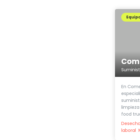
Equip
Come
En Come
especial
suminist
limpiez
food truc
Desecha
laboral