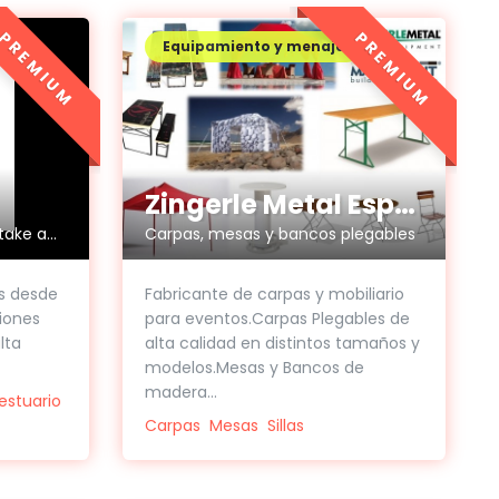
PREMIUM
PREMIUM
Equipamiento y menaje
Zingerle Metal España
Productos biodegradables take away
Carpas, mesas y bancos plegables
s desde
Fabricante de carpas y mobiliario
ciones
para eventos.Carpas Plegables de
lta
alta calidad en distintos tamaños y
modelos.Mesas y Bancos de
madera...
estuario
Carpas
Mesas
Sillas