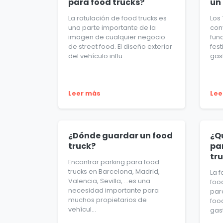
para food trucks?
un
La rotulación de food trucks es
Los
una parte importante de la
con
imagen de cualquier negocio
fun
de street food. El diseño exterior
fes
del vehículo influ...
gast
Leer más
Lee
¿Dónde guardar un food
¿Q
truck?
pa
tr
Encontrar parking para food
trucks en Barcelona, Madrid,
La 
Valencia, Sevilla, …es una
foo
necesidad importante para
para
muchos propietarios de
food
vehícul...
gas