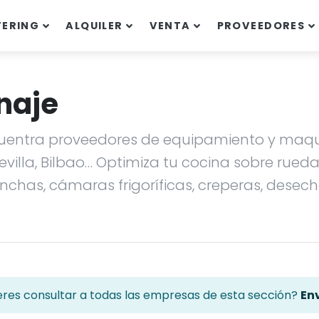
TERING
ALQUILER
VENTA
PROVEEDORES
naje
ncuentra proveedores de equipamiento y maqui
Sevilla, Bilbao… Optimiza tu cocina sobre rue
planchas, cámaras frigoríficas, creperas, desec
eres consultar a todas las empresas de esta sección?
Env