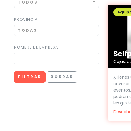
TODOS
Equip
PROVINCIA
TODAS
NOMBRE DE EMPRESA
Self
Cajas, ca
¿Tienes 
FILTRAR
BORRAR
envases 
eventos, 
podrán a
les guste.
Desecha