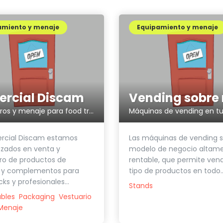
amiento y menaje
Equipamiento y menaje
rcial Discam
Suministros y menaje para food trucks
Máquinas de vending en t
rcial Discam estamos
Las máquinas de vending 
izados en venta y
modelo de negocio altam
ro de productos de
rentable, que permite ven
a y complementos para
tipo de productos en todo..
ks y profesionales...
Stands
bles
Packaging
Vestuario
Menaje