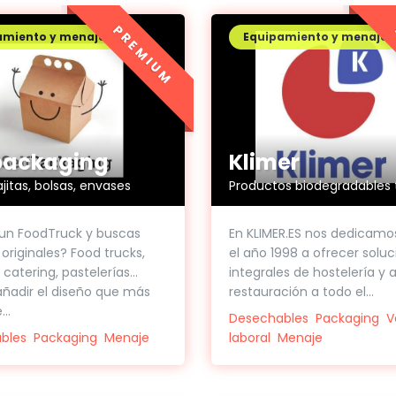
PREMIUM
amiento y menaje
Equipamiento y menaje
packaging
Klimer
jitas, bolsas, envases
un FoodTruck y buscas
En KLIMER.ES nos dedicamo
originales? Food trucks,
el año 1998 a ofrecer solu
catering, pastelerías...
integrales de hostelería y a
ñadir el diseño que más
restauración a todo el...
..
Desechables
Packaging
V
bles
Packaging
Menaje
laboral
Menaje