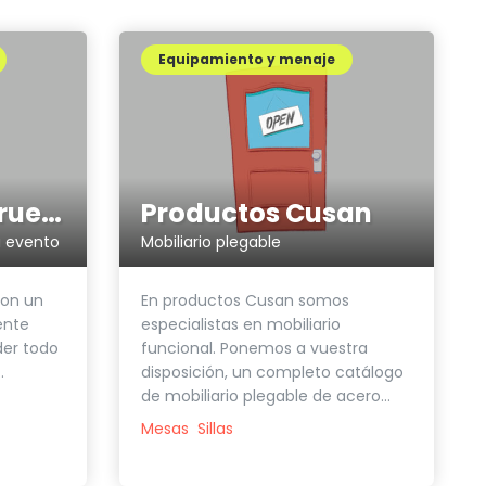
Equipamiento y menaje
Vending sobre ruedas
Productos Cusan
u evento
Mobiliario plegable
son un
En productos Cusan somos
ente
especialistas en mobiliario
der todo
funcional. Ponemos a vuestra
.
disposición, un completo catálogo
de mobiliario plegable de acero...
Mesas
Sillas