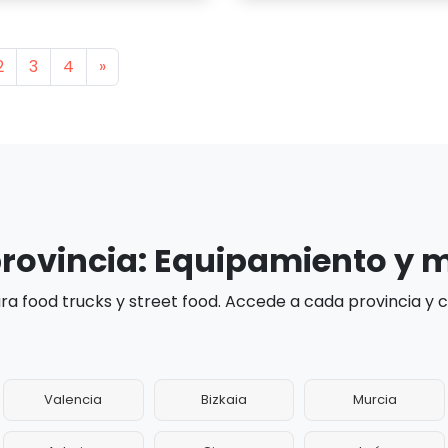
s
Next
2
3
4
»
provincia: Equipamiento y 
a food trucks y street food. Accede a cada provincia y
Valencia
Bizkaia
Murcia