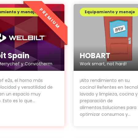
PREMIUM
amiento y menaje
Equipamiento y menaje
it Spain
HOBART
Merrychef y Convotherm
Work smart, not hard!
f e2s, el horno más
¡Alto rendimiento en su
elocidad y versatilidad de
cocina! Refentes en tecno
 en un espacio muy
lavado y limpieza, cocina y
 Esto es lo que...
preparación de
alimentos.Soluciones para
optimizar consumos y...