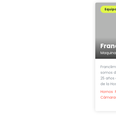
Equip
Franclim
somos di
25 años 
de la Host
Hornos
Cámaras 