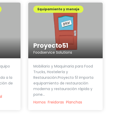
Equipamiento y menaje
Proyecto51
Foodservice Solutions
quipo
Mobiliario y Maquinaria para Food
Trucks, Hostelería y
da a la
Restauración.Proyecto 51 importa
ción de
equipamiento de restauración
moderna y restauración rápida y
pone...
al
Hornos
Freidoras
Planchas