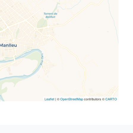
Leaflet
| ©
OpenStreetMap
contributors ©
CARTO