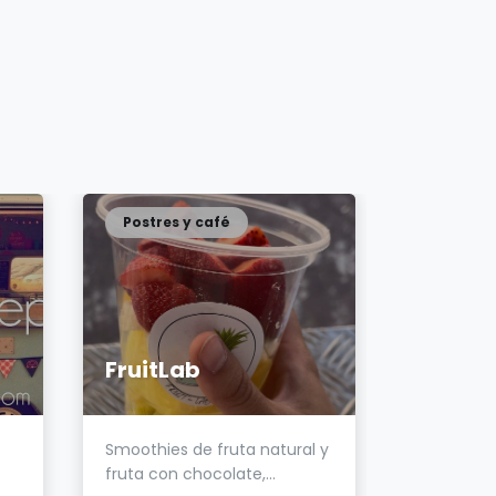
Postres y café
Postres
FruitLab
River E
Smoothies de fruta natural y
ESYa tene
fruta con chocolate,...
en el área