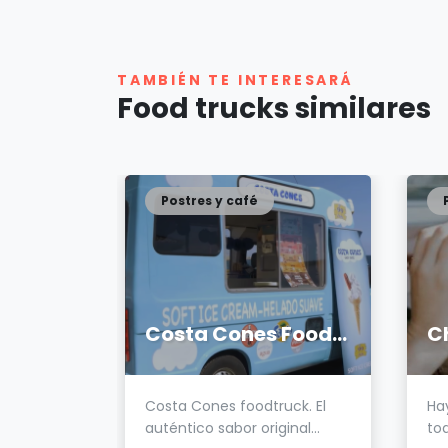
TAMBIÉN TE INTERESARÁ
Food trucks similares
Postres y café
nuel
Costa Cones Foodtruck
ería
Costa Cones foodtruck. El
Ha
de
auténtico sabor original...
tod