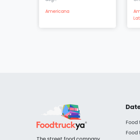
Americana
Am
La
Date
Food 
Food 
The street food company.