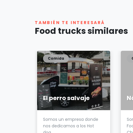
TAMBIÉN TE INTERESARÁ
Food trucks similares
Comida
e
El perro salvaje
e,
Somos un empresa donde
So
do del
nos dedicamos a los Hot
Fo
dog...
Cha