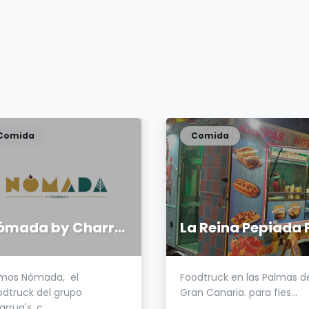
Comida
Comida
Nómada by Charrua's
mos Nómada, el
Foodtruck en las Palmas d
odtruck del grupo
Gran Canaria. para fies...
rrua's, c...