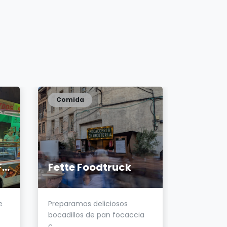
Comida
Comida
La Reina Pepiada Foodtruck
Fette Foodtruck
Karno
e
Preparamos deliciosos
CITROEN H
bocadillos de pan focaccia
original 
c...
HE...