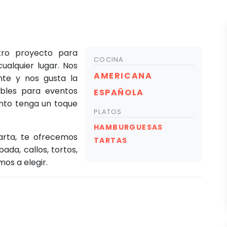
ro proyecto para
COCINA
ualquier lugar. Nos
AMERICANA
nte y nos gusta la
ibles para eventos
ESPAÑOLA
ento tenga un toque
PLATOS
HAMBURGUESAS
arta, te ofrecemos
TARTAS
da, callos, tortos,
os a elegir.