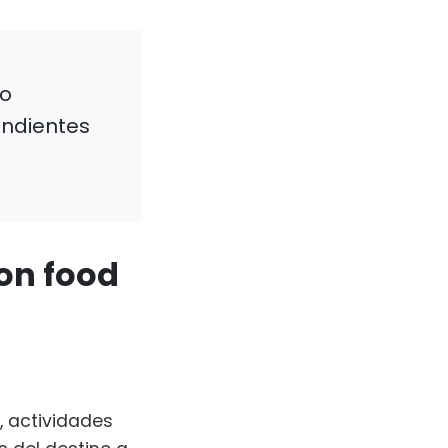
io
ondientes
on food
, actividades