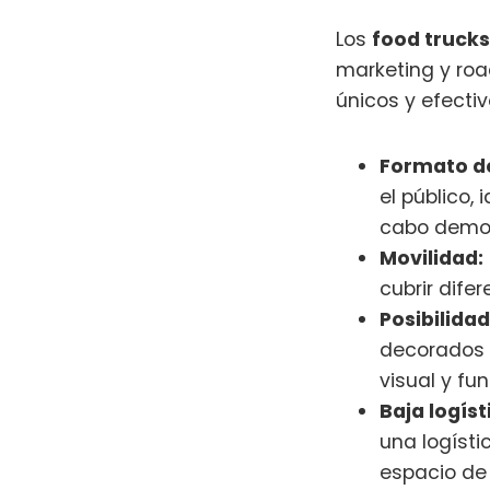
Los
food trucks
marketing y roa
únicos y efectiv
Formato de
el público,
cabo demos
Movilidad:
cubrir dife
Posibilida
decorados c
visual y fu
Baja logíst
una logíst
espacio de