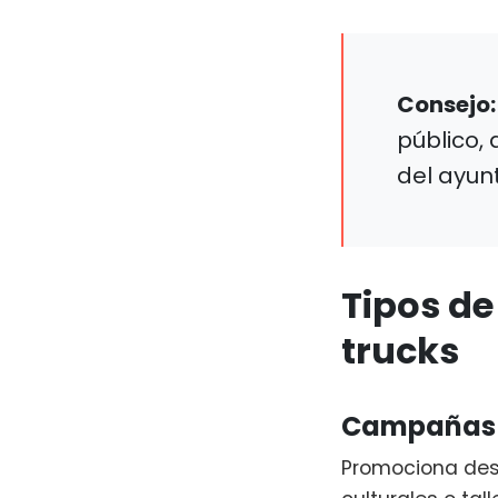
Consejo:
público,
del ayun
Tipos d
trucks
Campañas 
Promociona dest