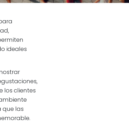
 para
ad,
permiten
do ideales
mostrar
egustaciones,
 los clientes
 ambiente
a que las
memorable.