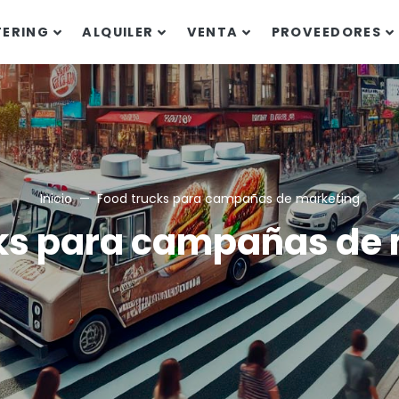
TERING
ALQUILER
VENTA
PROVEEDORES
Inicio
Food trucks para campañas de marketing
ks para campañas de