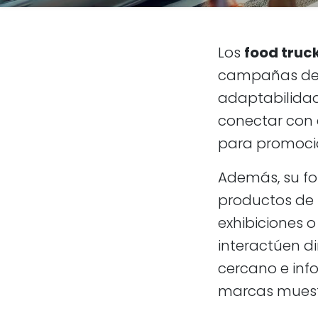
Los
food truc
campañas de m
adaptabilidad
conectar con e
para promocio
Además, su fo
productos de 
exhibiciones o
interactúen d
cercano e info
marcas muest