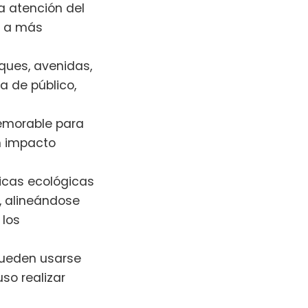
a atención del
o a más
ques, avenidas,
a de público,
emorable para
un impacto
icas ecológicas
, alineándose
 los
ueden usarse
so realizar