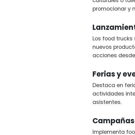
culturales o tal
promocionar y m
Lanzamient
Los food trucks
nuevos producto
acciones desde 
Ferias y ev
Destaca en feri
actividades int
asistentes.
Campañas 
Implementa foo