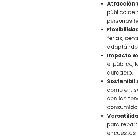
Atracción v
público de
personas ha
Flexibilida
ferias, cen
adaptándos
Impacto ex
el público,
duradero.
Sostenibil
como el uso
con las ten
consumidor
Versatilida
para repart
encuestas 