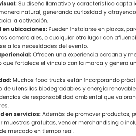
isual:
Su diseño llamativo y característico capta l
 manera natural, generando curiosidad y atrayend
cia la activación.
d en ubicaciones:
Pueden instalarse en plazas, par
tros comerciales, o cualquier otro lugar con afluenci
e a las necesidades del evento.
periencial:
Ofrecen una experiencia cercana y m
 lo que fortalece el vínculo con la marca y genera 
idad:
Muchos food trucks están incorporando práct
 de utensilios biodegradables y energía renovable
dencias de responsabilidad ambiental que valoran
es.
d en servicios:
Además de promover productos, p
ir muestras gratuitas, vender merchandising o inclu
de mercado en tiempo real.