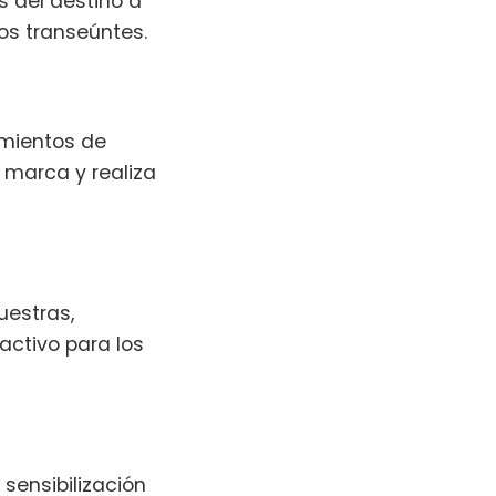
s del destino a
os transeúntes.
amientos de
 marca y realiza
uestras,
activo para los
ensibilización