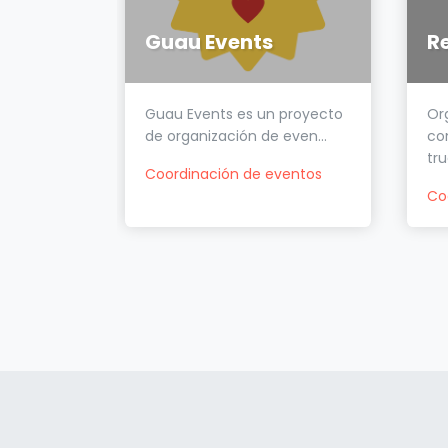
Food
Guau Events
R
lección de
Guau Events es un proyecto
Or
,...
de organización de even...
co
tr
ventos
Coordinación de eventos
Co