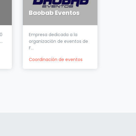
Callej
Baobab Eventos
Fest
0
Empresa dedicada a la
Food truc
..
organización de eventos de
comida int
F...
Coordinac
Coordinación de eventos