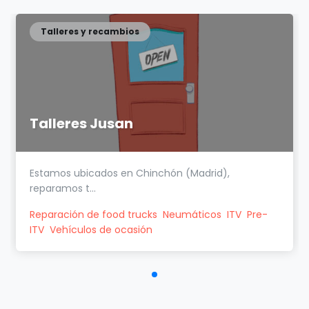
Talleres y recambios
Talleres Jusan
Estamos ubicados en Chinchón (Madrid),
reparamos t...
Reparación de food trucks
Neumáticos
ITV
Pre-
ITV
Vehículos de ocasión