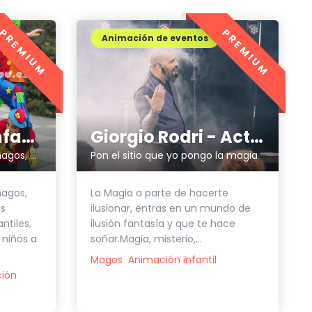
PREMIUM
PREMIUM
Animación de eventos
Animaciones infantiles Aeiou
Giorgio Rodri - Actor & Mago
Ofrecemos animadores, magos, payasos para fiestas infantiles
Pon el sitio que yo pongo la magia
agos,
La Magia a parte de hacerte
os
ilusionar, entras en un mundo de
ntiles,
ilusión fantasía y que te hace
 niños a
soñar.Magia, misterio,...
Magos
Animación infantil
ión