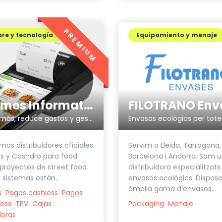
PREMIUM
re y tecnología
Equipamiento y menaje
Sistemes Informatics Empordà SLL
FILOTRANO Env
Factura más, reduce gastos y gestiona más fácilmente tu negocio
mos distribuidores oficiales
Servim a Lleida, Tarragona,
s y Cashdro para food
Barcelona i Andorra. Som 
 proyectos de street food.
distribuidora especialitzats
 sistemas están...
envasos ecològics. Dispos
àmplia gama d'envasos...
s
Pagos cashless
Pagos
ess
TPV
Cajas
Packaging
Menaje
doras