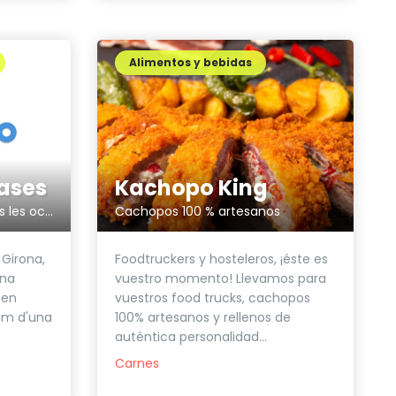
Alimentos y bebidas
Kachopo King
ases
Cachopos 100 % artesanos
Envasos ecològics per totes les ocasions
Foodtruckers y hosteleros, ¡éste es
 Girona,
vuestro momento! Llevamos para
una
vuestros food trucks, cachopos
 en
100% artesanos y rellenos de
em d'una
auténtica personalidad...
Carnes