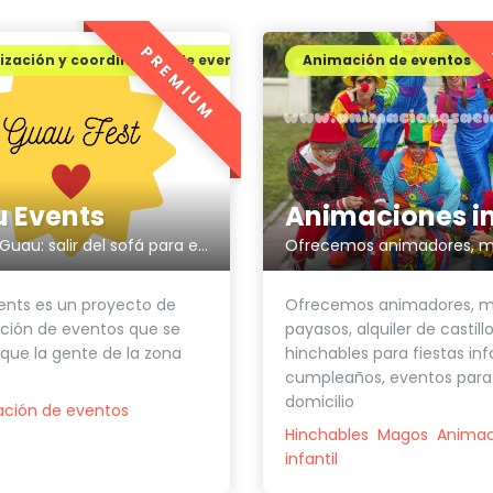
PREMIUM
zación y coordinación de eventos
Animación de eventos
 Events
Eventos Guau: salir del sofá para entrar en el momento
Ofrecemos animadores, m
ents es un proyecto de
payasos, alquiler de castill
ción de eventos que se
hinchables para fiestas infa
que la gente de la zona
cumpleaños, eventos para
domicilio
ación de eventos
Hinchables
Magos
Animac
infantil