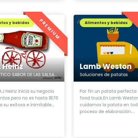
PREMIUM
tos y bebidas
Alimentos y bebidas
t Heinz
Lamb Weston
EL AUTENTICO SABOR DE LAS SALSAS HEINZ
Soluciones de patatas
H.J Heinz inicia su negocio
Por fin un patata perfecta
ntos pero no es hasta 1876
food truck.En Lamb Weston
 su exitosa e inimitable...
cuidamos la patata en tod
proceso de elaboración....