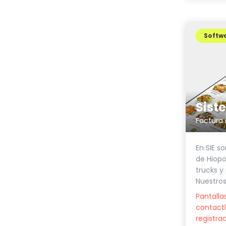
Softwa
En SIE so
de Hiopo
trucks y
Nuestros
Pantalla
contactl
registra