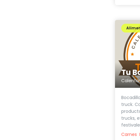
Alimen
Tu B
Calentar
Bocadill
truck. C
producto
trucks, 
festivales
Carnes