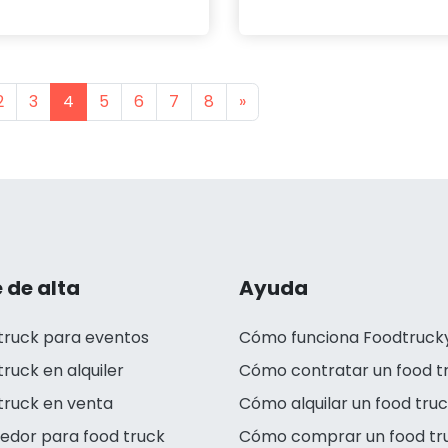
s
Next
2
3
4
5
6
7
8
»
 de alta
Ayuda
truck para eventos
Cómo funciona Foodtruck
truck en alquiler
Cómo contratar un food t
truck en venta
Cómo alquilar un food tru
edor para food truck
Cómo comprar un food tr