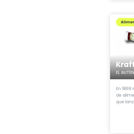
Alimen
Kraf
En 1869 
de alime
que lanza