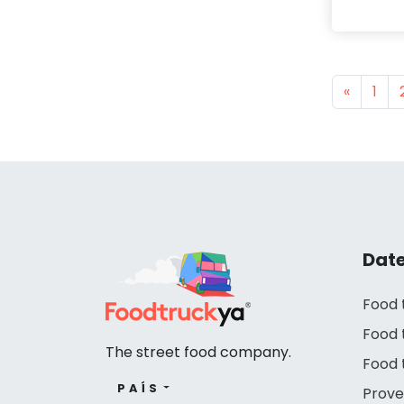
Previou
«
1
Date
Food 
Food 
The street food company.
Food 
PAÍS
Prove