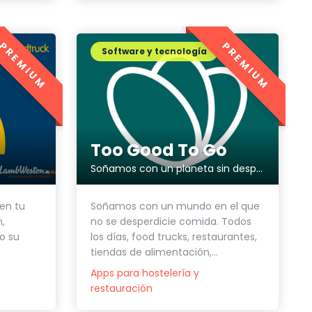
PREMIUM
PREMIUM
Software y tecnología
Too Good To Go
Soñamos con un planeta sin desperdicios
Soñamos con un mundo en el que
 en tu
no se desperdicie comida. Todos
,
los días, food trucks, restaurantes,
o su
tiendas de alimentación,...
Apps para hostelería y
restauración