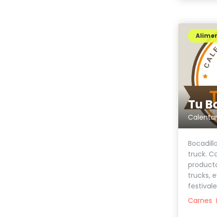
Alimen
Tu B
Calentar
Bocadill
truck. C
producto
trucks, 
festivales
Carnes