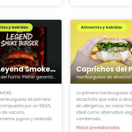
tos y bebidas
Alimentos y bebidas
The Leyend Smoke Burger
El placer del humo. Placer garantizado en cada mordisco.
SMOKE
La primera hamburguesa 
amburguesa de primera
alcachofa que sabe a alca
 compuesta por un 98,5%
sin alérgenos, en varios fo
e de vacuno,
ideal como alternativa ve
amente jugosa y realzada
combinada...
Platos preelaborados