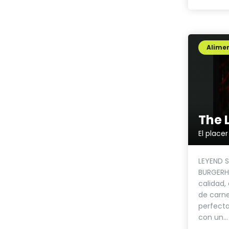
Alimen
LEYEND 
BURGERH
calidad,
de carn
perfect
con un...