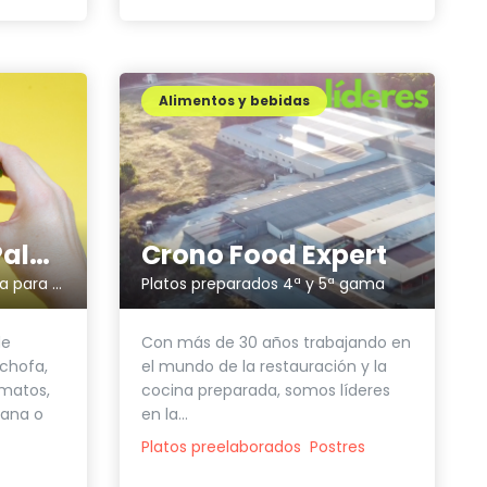
Alimentos y bebidas
Caprichos del Paladar
Crono Food Expert
Hamburguesa de alcachofa para todos los públicos
Platos preparados 4ª y 5ª gama
de
Con más de 30 años trabajando en
chofa,
el mundo de la restauración y la
rmatos,
cocina preparada, somos líderes
gana o
en la...
Platos preelaborados
Postres