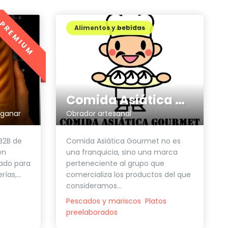
PREMIUM
Alimentos y bebidas
Comida Asiática Gourmet
 ganar
Obrador artesanal
 B2B de
Comida Asiática Gourmet no es
en
una franquicia, sino una marca
ado para
perteneciente al grupo que
ías,...
comercializa los productos del que
consideramos...
Pescados y mariscos
Platos
preelaborados