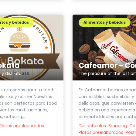
tos y bebidas
Alimentos y bebidas
okata
 y disfrutar
The pleasure of the last bi
os artesanos para tu food
En Cafeamor hemos cread
alentar y comer Nuestros
comestibles, sostenibles y
s son perfectos para food
deliciosos, que convierten
eventos multitudinarios,
bebida en una experiencia
, catering,...
diferente.Ideales para café 
Platos preelaborados
Desechables
Branding
Ca
Platos preelaborados
Post