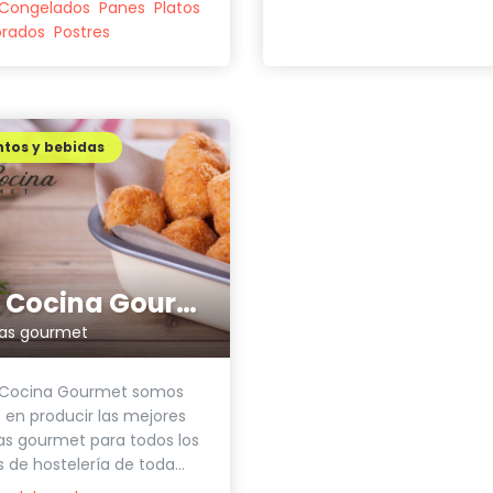
Congelados
Panes
Platos
orados
Postres
tos y bebidas
Oído Cocina Gourmet
as gourmet
 Cocina Gourmet somos
 en producir las mejores
s gourmet para todos los
 de hostelería de toda...