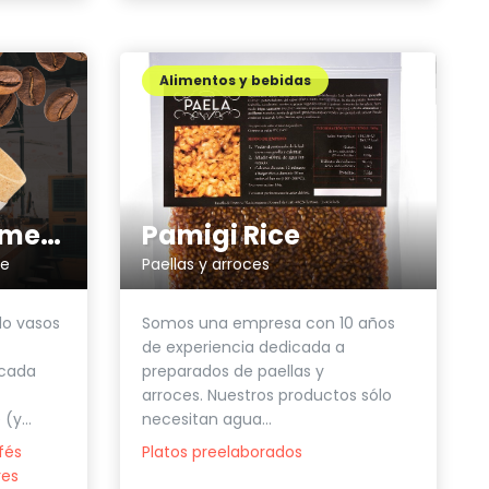
Alimentos y bebidas
Pamigi Rice
Cafeamor - Cómete el vaso
Paellas y arroces
te
Somos una empresa con 10 años
o vasos
de experiencia dedicada a
preparados de paellas y
 cada
arroces. Nuestros productos sólo
necesitan agua...
(y...
Platos preelaborados
fés
res