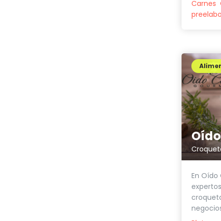
Carnes
preelab
Alimen
Croquet
En Oído
expertos
croqueta
negocios