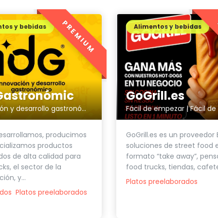
PREMIUM
tos y bebidas
Alimentos y bebidas
GoGrill.es
Gastronómic
Fácil de empezar | Fácil de
Innovación y desarrollo gastronómico
GoGrill.es es un proveedor
esarrollamos, producimos
soluciones de street food 
cializamos productos
formato “take away”, pens
os de alta calidad para
food trucks, tiendas, cafeter
ks, el sector de la
ión, y...
Platos preelaborados
dos
Platos preelaborados