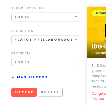
AREA DE ACTIVIDAD
Alimen
TODAS
PRODUCTOS
PLATOS PREELABORADOS
IDG 
PROVINCIA
TODAS
En IDG d
y comer
congelad
MÁS FILTROS
food truc
restaurac
FILTRAR
BORRAR
Congela
Postres