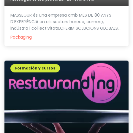
MASSEGUR és una empresa amb MÉS DE 80 ANYS
D’EXPERIÈNCIA en els sectors horeca, comerç,
indústria i col·lectivitats.OFERIM SOLUCIONS GLOBALS...
Packaging
Formación y cursos