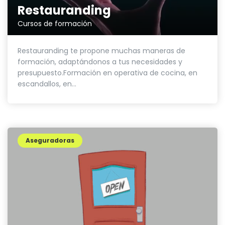
Restauranding
Cursos de formación
Restauranding te propone muchas maneras de
formación, adaptándonos a tus necesidades y
presupuesto.Formación en operativa de cocina, en
escandallos, en...
Aseguradoras