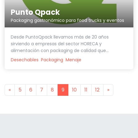
Punto Qpack
Packaging gastronómico para food trucks y eventos
Desde PuntoQpack llevamos más de 20 años
sirviendo a empresas del sector HORECA y
alimentación con packaging de calidad que...
Desechables
Packaging
Menaje
Previous
Next
«
5
6
7
8
9
10
11
12
»