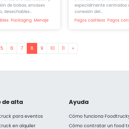
ción de bolsas, envases
especialmente centrados 
 desechables...
conexión del...
bles
Packaging
Menaje
Pagos cashless
Pagos con
s
Next
5
6
7
8
9
10
11
»
 de alta
Ayuda
truck para eventos
Cómo funciona Foodtruck
truck en alquiler
Cómo contratar un food t