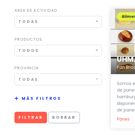
AREA DE ACTIVIDAD
Alimen
TODAS
PRODUCTOS
TODOS
UHM
PROVINCIA
TODAS
Somos es
de panes
hamburg
MÁS FILTROS
dispone
de panes
FILTRAR
BORRAR
Panes