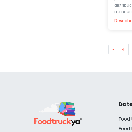
distribu
monouso,
Desecha
Previou
«
4
Date
Food 
Food 