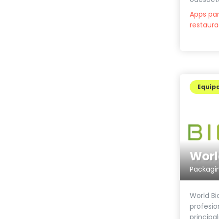
Apps par
restaura
Equip
Worl
Packagi
World Bi
profesio
principa