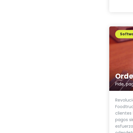
Softwa
Orde
Pide, pa
Revolucio
Foodtruc
clientes
pagos si
esfuerz
odesdet