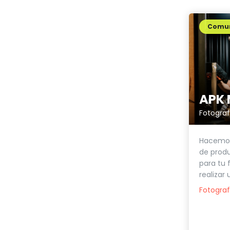
Comun
APK 
Hacemos 
de prod
para tu
realizar 
Fotograf