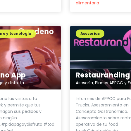
alimentaria
re y tecnología
Asesorías
Restauranding
no App
ga y disfruta
Informes de APPCC para F
na las visitas a tu
Trucks. Asesoramiento en
k y permite que tus
Concepto Gastronómico.
 hagan sus pedidos y
Asesoramiento sobre renta
n ningún
operativa de tu food
o.#pidapagaydisfruta #tod
truck.Orientación de...
umóvil