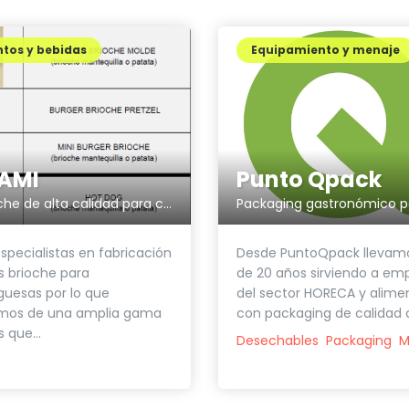
tos y bebidas
Equipamiento y menaje
AMI
Punto Qpack
Pan Brioche de alta calidad para clientes Gourmet
pecialistas en fabricación
Desde PuntoQpack llevam
 brioche para
de 20 años sirviendo a em
uesas por lo que
del sector HORECA y alime
mos de una amplia gama
con packaging de calidad q
 que...
Desechables
Packaging
M