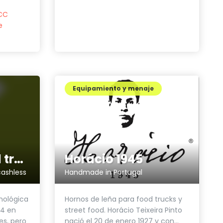
PCC
e
Equipamiento y menaje
Horácio 1945
Intelify for food trucks
Handmade in Portugal
cashless
Hornos de leña para food trucks y
nológica
street food. Horácio Teixeira Pinto
04 en
nació el 20 de enero 1927 y con...
es, pero