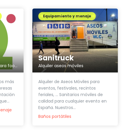
Equipamiento y menaje
Sanitruck
Alquiler aseos móviles
Packaging gastronómico para food trucks y eventos
Alquiler de Aseos Móviles para
os más
eventos, festivales, recintos
presas
feriales, ... Sanitarios móviles de
ntación
calidad para cualquier evento en
ue...
España. Nuestros...
enaje
Baños portátiles