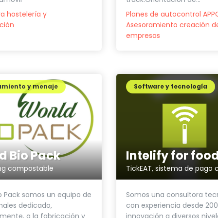
Planes de autocontrol AP
a hostelería y
Asesoramiento creación d
ción
empresas
amiento y menaje
Software y tecnología
d Bio Pack
ng compostable
TickEAT, sistema de pago 
o Pack somos un equipo de
Somos una consultora tec
nales dedicado,
con experiencia desde 20
lmente, a la fabricación y
innovación a diversos nivel