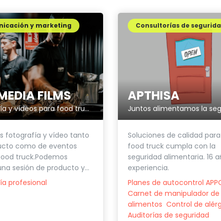
icación y marketing
Consultorías de segurid
MEDIA FILMS
APTHISA
Fotografía y vídeos para food trucks y eventos
Juntos alimentamos la seg
fotografía y vídeo tanto
Soluciones de calidad para
ucto como de eventos
food truck cumpla con la
 food truck.Podemos
seguridad alimentaria. 16 
una sesión de producto y...
experiencia.
ía profesional
Planes de autocontrol AP
Carnet de manipulador de
alimentos
Control de alér
Auditorías de seguridad