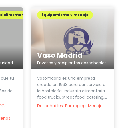
ad alimentaria
Equipamiento y menaje
Vaso Madrid
uridad
Envases y recipientes desechables
 que tu
Vasomadrid es una empresa
creada en 1993 para dar servicio a
años de
la hostelería, industria alimentaria,
food trucks, street food, catering,...
PCC
Desechables
Packaging
Menaje
genos