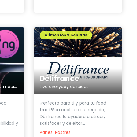
Alimentos y bebidas
Délifrance
Asesoría, Planes APPCC y Formación
Live everyday delicious
ood
¡Perfecto para ti y para tu food
truck!Sea cual sea su negocio,
Délifrance lo ayudará a atraer,
bilidad y
satisfacer y deleitar...
Panes
Postres