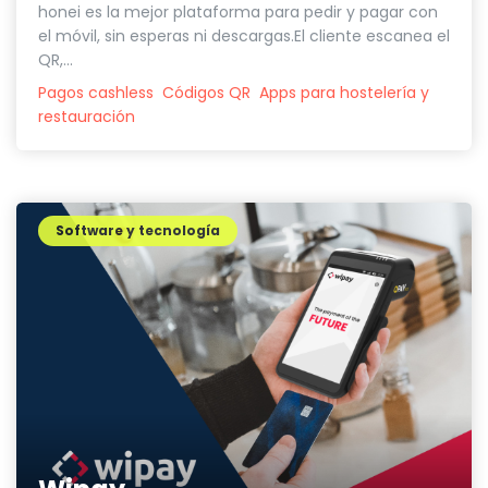
honei es la mejor plataforma para pedir y pagar con
el móvil, sin esperas ni descargas.El cliente escanea el
QR,...
Pagos cashless
Códigos QR
Apps para hostelería y
restauración
Software y tecnología