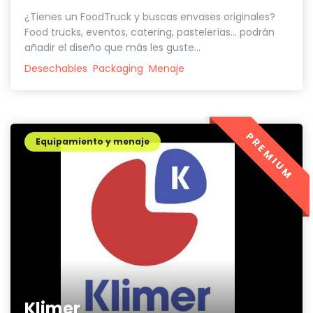
¿Tienes un FoodTruck y buscas envases originales?
Food trucks, eventos, catering, pastelerías... podrán
añadir el diseño que más les guste...
Desechables
Packaging
Menaje
PREMIUM
Equipamiento y menaje
Klimer