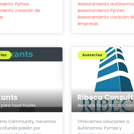
miento Pymes
Asesoramiento autónomo
miento creación de
Asesoramiento Pymes
as
Asesoramiento creación d
empresas
ías
Asesorías
Ribeca Consult
ants
 para food trucks
Ofrecemos soluciones a
ants Community, nacemos
Autónomos, Pymes y
rofunda pasión por