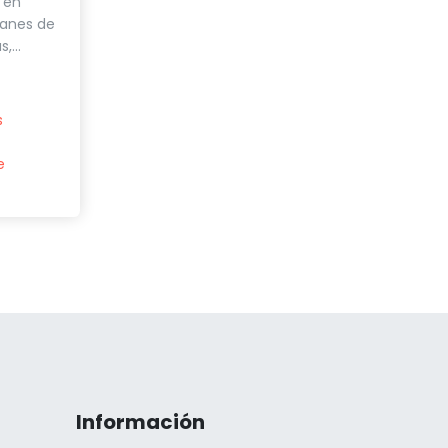
 en
lanes de
...
s
e
Información