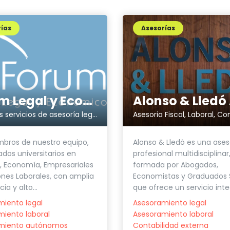
ías
Asesorías
Forum Legal y Económico
Todos los servicios de asesoría legal, fiscal, contable y laboral en el mismo lugar
bros de nuestro equipo,
Alonso & Lledò es una ases
ados universitarios en
profesional multidisciplinar
 Economía, Empresariales
formada por Abogados,
ones Laborales, con amplia
Economistas y Graduados S
ia y alto...
que ofrece un servicio integ
iento legal
Asesoramiento legal
iento laboral
Asesoramiento laboral
miento autónomos
Contabilidad externa