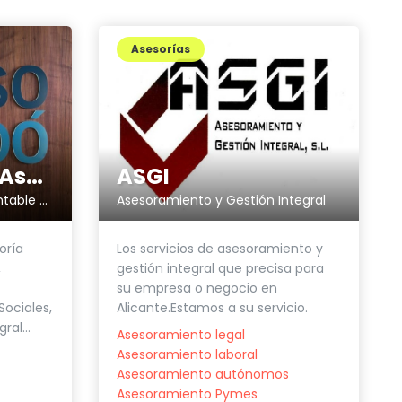
Asesorías
ASGI
Alonso & Lledó Asesores
Asesoramiento y Gestión Integral
Asesoria Fiscal, Laboral, Contable y Financiera en Alicante
Los servicios de asesoramiento y
oría
gestión integral que precisa para
,
su empresa o negocio en
Alicante.Estamos a su servicio.
ociales,
ral...
Asesoramiento legal
Asesoramiento laboral
Asesoramiento autónomos
Asesoramiento Pymes