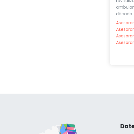
revitaliz
ambulan
década..
Asesoram
Asesoram
Asesora
Asesora
Date