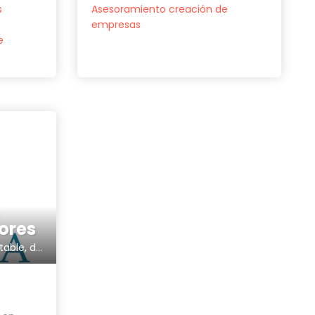
Asesoramiento creación de
s
empresas
e
ores
Asesoría fiscal, laboral, contable, de empresas y autónomos