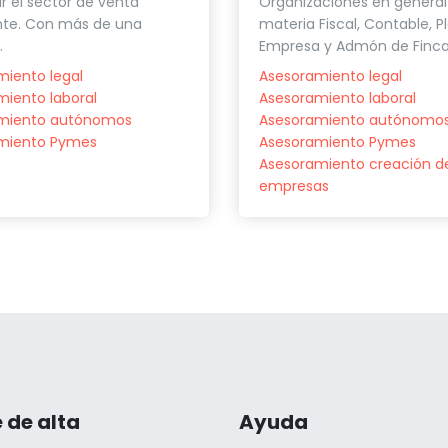
Organizaciones en general
ar el sector de venta
materia Fiscal, Contable, P
te. Con más de una
Empresa y Admón de Fincas,
.
Asesoramiento legal
iento legal
Asesoramiento laboral
iento laboral
Asesoramiento autónomo
miento autónomos
Asesoramiento Pymes
miento Pymes
Asesoramiento creación d
empresas
 de alta
Ayuda