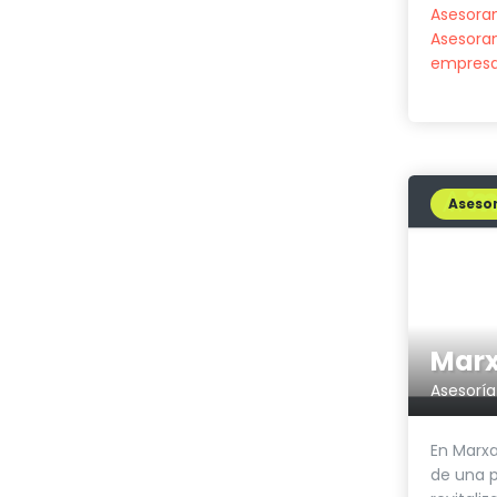
Asesora
Asesora
empres
Asesor
Marx
Asesoría
En Marx
de una p