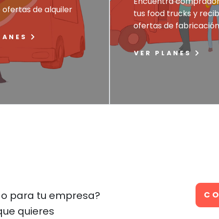
Encuentra comprador
 ofertas de alquiler
tus food trucks y reci
ofertas de fabricació
LANES
VER PLANES
do para tu empresa?
C
que quieres