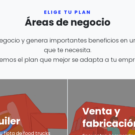
ELIGE TU PLAN
Áreas de negocio
 negocio y genera importantes beneficios en
que te necesita.
emos el plan que mejor se adapta a tu empr
Venta y
uiler
fabricació
tu flota de food trucks