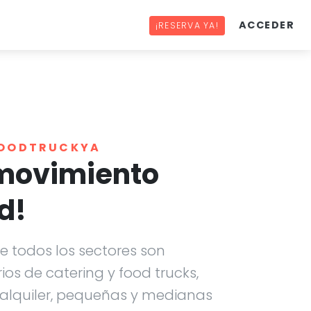
ACCEDER
¡RESERVA YA!
FOODTRUCKYA
 movimiento
d!
 todos los sectores son
os de catering y food trucks,
 alquiler, pequeñas y medianas