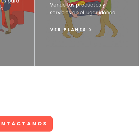
es para
Vende tus productos y
be
servicios en el lugar idóneo
n
VER PLANES
ONTÁCTANOS